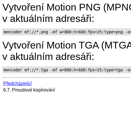
Vytvoření Motion PNG (MPN
v aktuálním adresáři:
mencoder mf://*.png -mf w=800:h=600:fps=25:type=png -o
Vytvoření Motion TGA (MTGA
v aktuálním adresáři:
mencoder mf://*.tga -mf w=800:h=600:fps=25:type=tga -o
Předcházející
6.7. Proudové kopírování