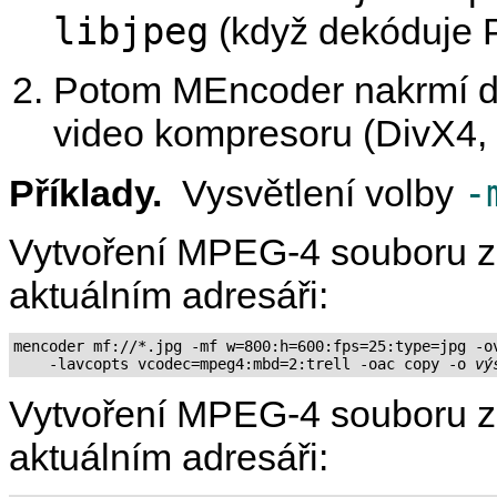
libjpeg
(když dekóduje 
Potom
MEncoder
nakrmí d
video kompresoru (DivX4,
-
Příklady.
Vysvětlení volby
Vytvoření MPEG-4 souboru z
aktuálním adresáři:
mencoder mf://*.jpg -mf w=800:h=600:fps=25:type=jpg -ov
    -lavcopts vcodec=mpeg4:mbd=2:trell -oac copy -o 
vý
Vytvoření MPEG-4 souboru z
aktuálním adresáři: