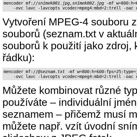
mencoder mf://
snímek001.jpg,snímek002.jpg
 -mf w=800:h=
    -ovc lavc -lavcopts vcodec=mpeg4:mbd=2:trell -oac 
Vytvoření MPEG-4 souboru 
souborů (seznam.txt v aktuá
souborů k použití jako zdroj
řádku):
mencoder mf://
@seznam.txt
 -mf w=800:h=600:fps=25:type=j
    -ovc lavc -lavcopts vcodec=mpeg4:mbd=2:trell -oac 
Můžete kombinovat různé typ
používáte – individuální jmé
seznamem – přičemž musí mít
můžete např. vzít úvodní sní