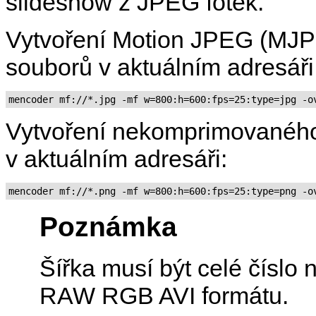
slideshow z JPEG fotek.
Vytvoření Motion JPEG (MJ
souborů v aktuálním adresáři
mencoder mf://*.jpg -mf w=800:h=600:fps=25:type=jpg -o
Vytvoření nekomprimovanéh
v aktuálním adresáři:
mencoder mf://*.png -mf w=800:h=600:fps=25:type=png -o
Poznámka
Šířka musí být celé číslo
RAW RGB AVI formátu.