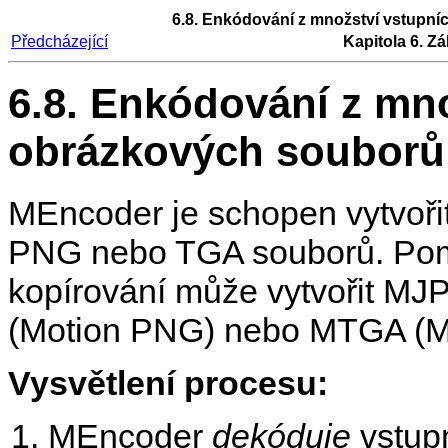
6.8. Enkódování z množství vstupní
Předcházející
Kapitola 6. Zá
6.8. Enkódování z mn
obrázkových souborů 
MEncoder
je schopen vytvoři
PNG nebo TGA souborů. Po
kopírování může vytvořit M
(Motion PNG) nebo MTGA (Mo
Vysvětlení procesu:
MEncoder
dekóduje
vstup