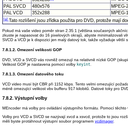
PAL SVCD
480x576
MPEG-
PAL VCD
352x288
MPEG-
[a]
Tato rozlišení jsou zřídka použita pro DVD, protože mají doc
Pokud má vaše video poměr stran 2.35:1 (většina současných akčních 
zkuste je napasovat do 16 pixelových okrajů, abyste minimalizovali v
SVCD a VCD je k dispozici jen malý datový tok, takže vyžaduje větší s
7.8.1.2. Omezení velikosti GOP
DVD, VCD a SVCD vás rovněž omezují na relativně nízké GOP (skupina
Velikost GOP je nastavena pomocí volby
keyint
.
7.8.1.3. Omezení datového toku
VCD video musí být CBR při 1152 kbps. Tento velmi omezující požad
méně omezující velikost vbv bufferu 917 kilobitů. Datové toky pro DVD 
7.8.2. Výstupní volby
MEncoder
má volby pro ovládání výstupního formátu. Pomocí těchto v
Volby pro VCD a SVCD se nazývají xvcd a xsvcd, protože to jsou rozš
měli byste protáhnout výstupní soubor programem
vcdimager
.