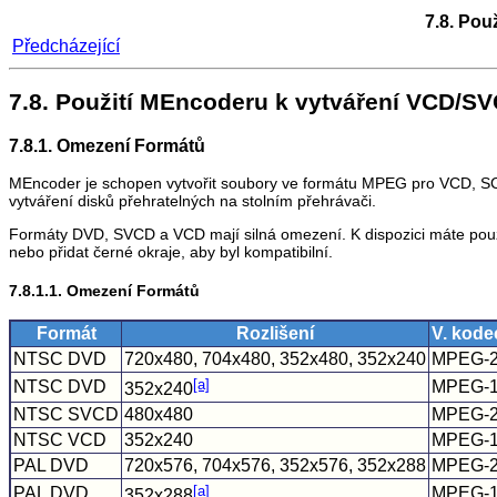
7.8. Použ
Předcházející
7.8. Použití
MEncoder
u k vytváření VCD/S
7.8.1. Omezení Formátů
MEncoder
je schopen vytvořit soubory ve formátu MPEG pro VCD, 
vytváření disků přehratelných na stolním přehrávači.
Formáty DVD, SVCD a VCD mají silná omezení. K dispozici máte pouze
nebo přidat černé okraje, aby byl kompatibilní.
7.8.1.1. Omezení Formátů
Formát
Rozlišení
V. kode
NTSC DVD
720x480, 704x480, 352x480, 352x240
MPEG-
[a]
NTSC DVD
MPEG-
352x240
NTSC SVCD
480x480
MPEG-
NTSC VCD
352x240
MPEG-
PAL DVD
720x576, 704x576, 352x576, 352x288
MPEG-
[a]
PAL DVD
MPEG-
352x288