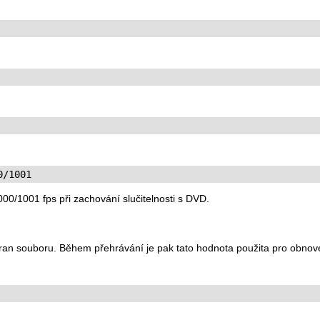
0/1001
00/1001 fps při zachování slučitelnosti s DVD.
an souboru. Během přehrávání je pak tato hodnota použita pro obnoven