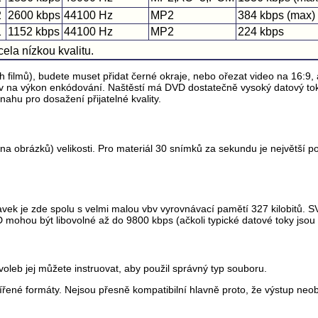
2
2600 kbps
44100 Hz
MP2
384 kbps (max)
1
1152 kbps
44100 Hz
MP2
224 kbps
ela nízkou kvalitu.
filmů), budete muset přidat černé okraje, nebo ořezat video na 16:9,
liv na výkon enkódování. Naštěstí má DVD dostatečně vysoký datový tok,
nahu pro dosažení přijatelné kvality.
 obrázků) velikosti. Pro materiál 30 snímků za sekundu je největší 
avek je zde spolu s velmi malou vbv vyrovnávací pamětí 327 kilobitů
mohou být libovolné až do 9800 kbps (ačkoli typické datové toky jsou as
oleb jej můžete instruovat, aby použil správný typ souboru.
ířené formáty. Nejsou přesně kompatibilní hlavně proto, že výstup ne