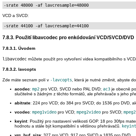
-srate 48000 -af lavcresample=48000
VCD a SVCD:
-srate 44100 -af lavcresample=44100
7.8.3. Použití libavcodec pro enkódování VCD/SVCD/DVD
7.8.3.1. Úvodem
libavcodec
můžete použít pro vytvoření videa kompatibilního s VC
7.8.3.2. lavcopts
Zde máte seznam polí v
-lavcopts
, která je nutné změnit, abyste 
acodec
:
mp2
pro VCD, SVCD nebo PAL DVD;
ac3
je obecně po
slučitelné s žádným z těchto formátů, ale přehrávače s jeho p
abitrate
: 224 pro VCD; do 384 pro SVCD; do 1536 pro DVD, ale
vcodec
:
mpeg1video
pro VCD;
mpeg2video
pro SVCD;
mpeg2
keyint
: Použitý pro nastavení velikosti GOP. 18 pro 30fps mate
hodnotu a stále být kompatibilní s většinou přehrávačů.
keyin
vrc_buf_size
: 327 pro VCD, 917 pro SVCD a 1835 pro DVD.