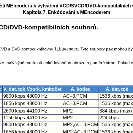
ití
MEncoder
u k vytváření VCD/SVCD/DVD-kompatibilních 
Kapitola 7. Enkódování s
MEncoder
em
VCD/DVD-kompatibilních souborů.
SCVD a DVD pomocí knihovny
libavcodec
. Tyto soubory pak mohou bý
 malý výběr velikostí enkódovaného obrazu a poměrů stran. Pokud váš 
c
V. dat. tok
Vzork. kmitočet
A. kodec
A. dat. tok
2
9800 kbps
48000 Hz
AC–3,PCM
1536 kbps (max
1
1856 kbps
48000 Hz
AC–3,PCM
1536 kbps (max
2
2600 kbps
44100 Hz
MP2
384 kbps (max)
1
1150 kbps
44100 Hz
MP2
224 kbps
2
9800 kbps
48000 Hz
MP2,AC–3,PCM
1536 kbps (max
1
1856 kbps
48000 Hz
MP2,AC–3,PCM
1536 kbps (max