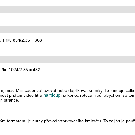
C šířku 854/2.35 = 368
šířku 1024/2.35 = 432
ní, musí
MEncoder
zahazovat nebo duplikovat snímky. To funguje celke
ost přidání video fitru
harddup
na konec řetězu filtrů, abychom se to
n stránce.
ým formátem, je nutný převod vzorkovacího kmitočtu. To zajišťuje použ