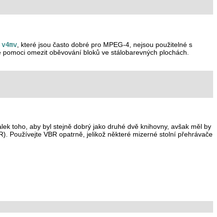
a
v4mv
, které jsou často dobré pro MPEG-4, nejsou použitelné s
e pomoci omezit oběvování bloků ve stálobarevných plochách.
lek toho, aby byl stejně dobrý jako druhé dvě knihovny, avšak měl by
 Používejte VBR opatrně, jelikož některé mizerné stolní přehrávače