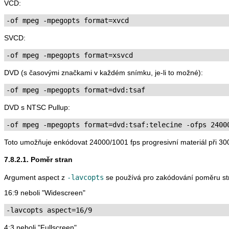
VCD:
-of mpeg -mpegopts format=xvcd
SVCD:
-of mpeg -mpegopts format=xsvcd
DVD (s časovými značkami v každém snímku, je-li to možné):
-of mpeg -mpegopts format=dvd:tsaf
DVD s NTSC Pullup:
-of mpeg -mpegopts format=dvd:tsaf:telecine -ofps 2400
Toto umožňuje enkódovat 24000/1001 fps progresivní materiál při 300
7.8.2.1. Poměr stran
Argument aspect z
-lavcopts
se používá pro zakódování poměru str
16:9 neboli "Widescreen"
-lavcopts aspect=16/9
4:3 neboli "Fullscreen"