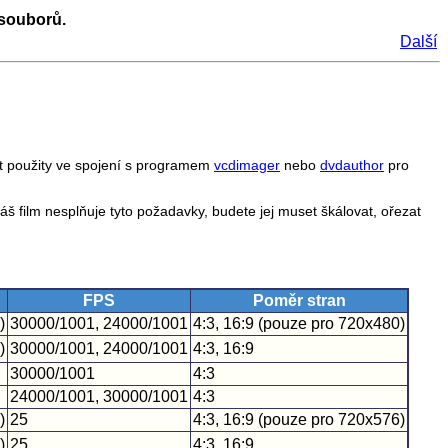
souborů.
Další
t použity ve spojení s programem
vcdimager
nebo
dvdauthor
pro
film nesplňuje tyto požadavky, budete jej muset škálovat, ořezat
FPS
Poměr stran
)
30000/1001, 24000/1001
4:3, 16:9 (pouze pro 720x480)
)
30000/1001, 24000/1001
4:3, 16:9
30000/1001
4:3
24000/1001, 30000/1001
4:3
)
25
4:3, 16:9 (pouze pro 720x576)
)
25
4:3, 16:9