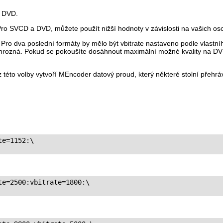
a DVD.
o SVCD a DVD, můžete použít nižší hodnoty v závislosti na vašich oso
ro dva poslední formáty by mělo být vbitrate nastaveno podle vlastníh
š hrozná. Pokud se pokoušíte dosáhnout maximální možné kvality na DVD
 této volby vytvoří
MEncoder
datový proud, který některé stolní přeh
e=1152:\

e=2500:vbitrate=1800:\
