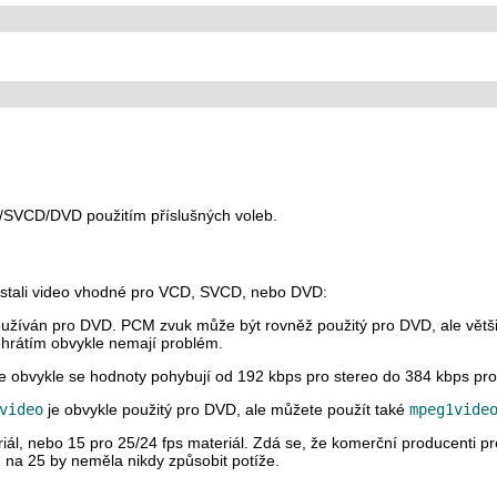
D/SVCD/DVD použitím příslušných voleb.
dostali video vhodné pro VCD, SVCD, nebo DVD:
užíván pro DVD. PCM zvuk může být rovněž použitý pro DVD, ale větš
řehrátím obvykle nemají problém.
 obvykle se hodnoty pohybují od 192 kbps pro stereo do 384 kbps pro
video
je obvykle použitý pro DVD, ale můžete použít také
mpeg1vide
riál, nebo 15 pro 25/24 fps materiál. Zdá se, že komerční producenti pr
t
na 25 by neměla nikdy způsobit potíže.