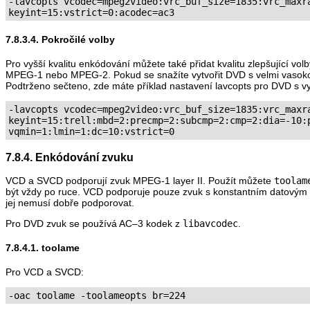
-lavcopts vcodec=mpeg2video:vrc_buf_size=1835:vrc_maxra
7.8.3.4. Pokročilé volby
Pro vyšší kvalitu enkódování můžete také přidat kvalitu zlepšující volb
MPEG-1 nebo MPEG-2. Pokud se snažíte vytvořit DVD s velmi vasoko
Podtrženo sečteno, zde máte příklad nastavení lavcopts pro DVD s vyš
-lavcopts vcodec=mpeg2video:vrc_buf_size=1835:vrc_maxra
keyint=15:trell:mbd=2:precmp=2:subcmp=2:cmp=2:dia=-10:p
7.8.4. Enkódování zvuku
VCD a SVCD podporují zvuk MPEG-1 layer II. Použít můžete
toolam
být vždy po ruce. VCD podporuje pouze zvuk s konstantním datovým 
jej nemusí dobře podporovat.
Pro DVD zvuk se používá AC–3 kodek z
libavcodec
.
7.8.4.1. toolame
Pro VCD a SVCD:
-oac toolame -toolameopts br=224