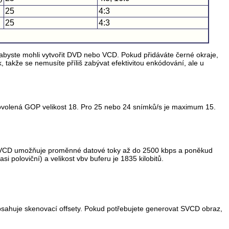
25
4:3
25
4:3
 abyste mohli vytvořit DVD nebo VCD. Pokud přidáváte černé okraje,
 takže se nemusíte příliš zabývat efektivitou enkódování, ale u
povolená GOP velikost 18. Pro 25 nebo 24 snímků/s je maximum 15.
. SVCD umožňuje proměnné datové toky až do 2500 kbps a poněkud
i poloviční) a velikost vbv buferu je 1835 kilobitů.
obsahuje skenovací offsety. Pokud potřebujete generovat SVCD obraz,