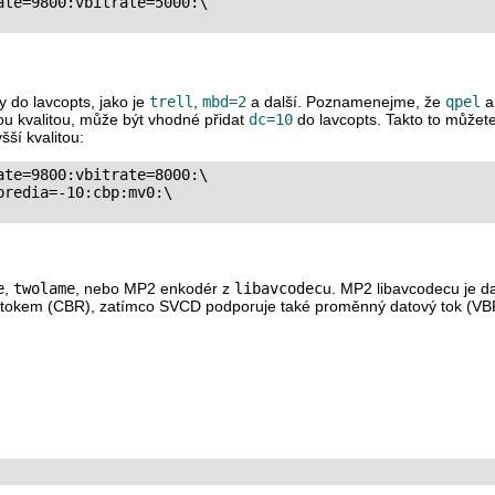
te=9800:vbitrate=5000:\

y do lavcopts, jako je
trell
,
mbd=2
a další. Poznamenejme, že
qpel
u kvalitou, může být vhodné přidat
dc=10
do lavcopts. Takto to můžet
ší kvalitou:
te=9800:vbitrate=8000:\

redia=-10:cbp:mv0:\

e
,
twolame
, nebo MP2 enkodér z
libavcodec
u. MP2 libavcodecu je da
tokem (CBR), zatímco SVCD podporuje také proměnný datový tok (VBR).