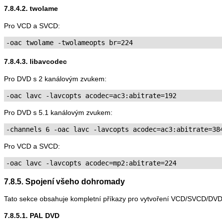
7.8.4.2. twolame
Pro VCD a SVCD:
-oac twolame -twolameopts br=224
7.8.4.3. libavcodec
Pro DVD s 2 kanálovým zvukem:
-oac lavc -lavcopts acodec=ac3:abitrate=192
Pro DVD s 5.1 kanálovým zvukem:
-channels 6 -oac lavc -lavcopts acodec=ac3:abitrate=38
Pro VCD a SVCD:
-oac lavc -lavcopts acodec=mp2:abitrate=224
7.8.5. Spojení všeho dohromady
Tato sekce obsahuje kompletní příkazy pro vytvoření VCD/SVCD/DVD 
7.8.5.1. PAL DVD