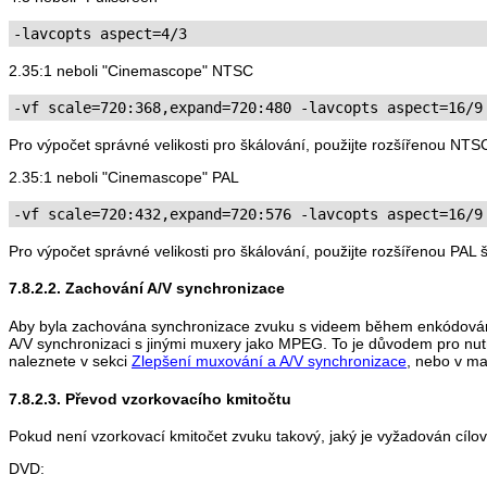
-lavcopts aspect=4/3
2.35:1 neboli "Cinemascope" NTSC
-vf scale=720:368,expand=720:480 -lavcopts aspect=16/9
Pro výpočet správné velikosti pro škálování, použijte rozšířenou NTS
2.35:1 neboli "Cinemascope" PAL
-vf scale=720:432,expand=720:576 -lavcopts aspect=16/9
Pro výpočet správné velikosti pro škálování, použijte rozšířenou PAL 
7.8.2.2. Zachování A/V synchronizace
Aby byla zachována synchronizace zvuku s videem během enkódová
A/V synchronizaci s jinými muxery jako MPEG. To je důvodem pro nutn
naleznete v sekci
Zlepšení muxování a A/V synchronizace
, nebo v ma
7.8.2.3. Převod vzorkovacího kmitočtu
Pokud není vzorkovací kmitočet zvuku takový, jaký je vyžadován cílov
DVD: