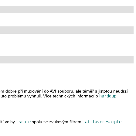
m dobře při muxování do AVI souboru, ale téměř s jistotou neudrží
muto problému vyhnuli. Více technických informací o
harddup
ití volby
-srate
spolu se zvukovým filtrem
-af lavcresample
.