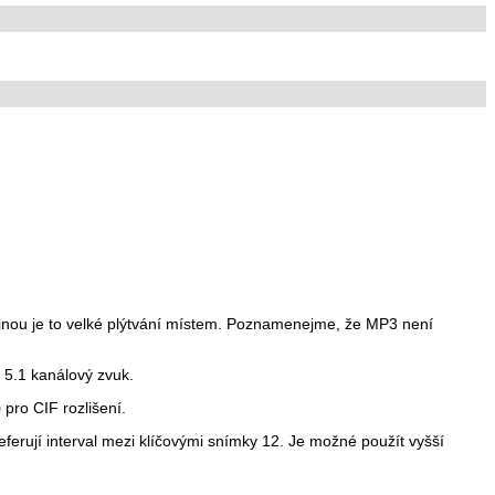
inou je to velké plýtvání místem. Poznamenejme, že MP3 není
 5.1 kanálový zvuk.
o
pro CIF rozlišení.
eferují interval mezi klíčovými snímky 12. Je možné použít vyšší