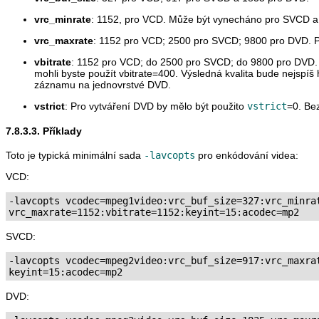
vrc_minrate
: 1152, pro VCD. Může být vynecháno pro SVCD 
vrc_maxrate
: 1152 pro VCD; 2500 pro SVCD; 9800 pro DVD. Pr
vbitrate
: 1152 pro VCD; do 2500 pro SVCD; do 9800 pro DVD. P
mohli byste použít vbitrate=400. Výsledná kvalita bude nejspí
záznamu na jednovrstvé DVD.
vstrict
: Pro vytváření DVD by mělo být použito
vstrict
=0. Bez
7.8.3.3. Příklady
Toto je typická minimální sada
-lavcopts
pro enkódování videa:
VCD:
-lavcopts vcodec=mpeg1video:vrc_buf_size=327:vrc_minrat
SVCD:
-lavcopts vcodec=mpeg2video:vrc_buf_size=917:vrc_maxrat
DVD: