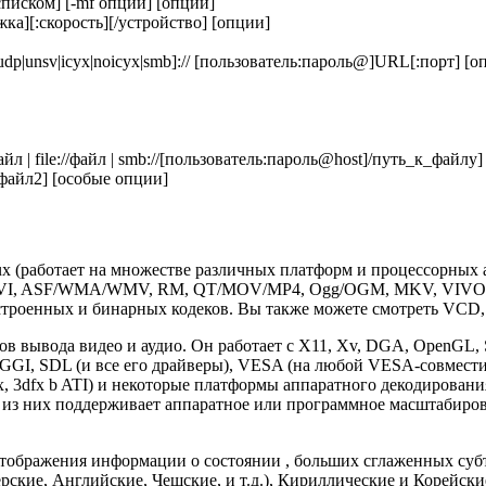
писком] [-mf опции] [опции]
жка][:скорость][/устройство] [опции]
ftp|udp|unsv|icyx|noicyx|smb]:// [пользователь:пароль@]URL[:порт] [
йл | file://файл | smb://[пользователь:пароль@host]/путь_к_файлу]
файл2] [особые опции]
ux (работает на множестве различных платформ и процессорных 
I, ASF/WMA/WMV, RM, QT/MOV/MP4, Ogg/OGM, MKV, VIVO, FL
троенных и бинарных кодеков. Вы также можете смотреть VCD,
 вывода видео и аудио. Он работает с X11, Xv, DGA, OpenGL, SVG
 GGI, SDL (и все его драйверы), VESA (на любой VESA-совмести
x, 3dfx b ATI) и некоторые платформы аппаратного декодирова
з них поддерживает аппаратное или программное масштабирова
я отображения информации о состоянии , больших сглаженных суб
рские, Английские, Чешские, и т.д.), Кириллические и Корейск