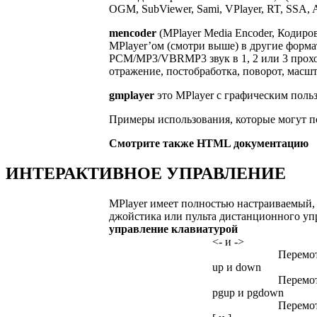
OGM, SubViewer, Sami, VPlayer, RT, SSA, 
mencoder
(MPlayer Media Encoder, Кодир
MPlayer’ом (смотри выше) в другие форма
PCM/MP3/VBRMP3 звук в 1, 2 или 3 проход
отражение, постобработка, поворот, мас
gmplayer
это MPlayer с графическим польз
Примеры использования, которые могут по
Смотрите также HTML документацию
ИНТЕРАКТИВНОЕ УПРАВЛЕНИЕ
MPlayer имеет полностью настраиваемый,
джойстика или пульта дистанционного упр
управление клавиатурой
<- и ->
Перемот
up и down
Перемот
pgup и pgdown
Перемот