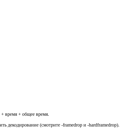
 + время + общее время.
ть декодирование (смотрите -framedrop и -hardframedrop).