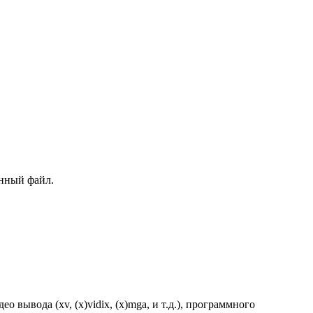
анный файл.
вывода (xv, (x)vidix, (x)mga, и т.д.), программного