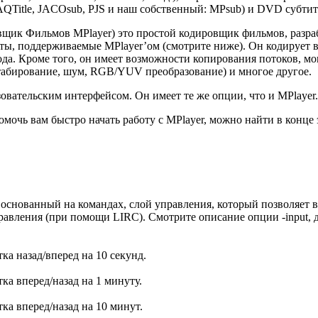
AQTitle, JACOsub, PJS и наш собственный: MPsub) и DVD субтитр
овщик Фильмов MPlayer) это простой кодировщик фильмов, разр
ты, поддерживаемые MPlayer’ом (смотрите ниже). Он кодирует в 
а. Кроме того, он имеет возможности копирования потоков, мощ
штабирование, шум, RGB/YUV преобразование) и многое другое.
овательским интерфейсом. Он имеет те же опции, что и MPlayer
мочь вам быстро начать работу с MPlayer, можно найти в конце 
 основанный на командах, слой управления, который позволяет 
авления (при помощи LIRC). Смотрите описание опции -input, 
ка назад/вперед на 10 секунд.
ка вперед/назад на 1 минуту.
ка вперед/назад на 10 минут.