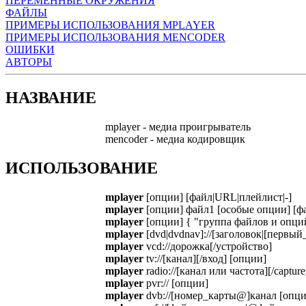
ПЕРЕМЕННЫЕ ОКРУЖЕНИЯ
ФАЙЛЫ
ПРИМЕРЫ ИСПОЛЬЗОВАНИЯ MPLAYER
ПРИМЕРЫ ИСПОЛЬЗОВАНИЯ MENCODER
ОШИБКИ
АВТОРЫ
НАЗВАНИЕ
mplayer - медиа проигрыватель
mencoder - медиа кодировщик
ИСПОЛЬЗОВАНИЕ
mplayer
[опции] [файл|URL|плейлист|-]
mplayer
[опции] файл1 [особые опции] [ф
mplayer
[опции] { "группа файлов и опци
mplayer
[dvd|dvdnav]://[заголовок|[первы
mplayer
vcd://дорожка[/устройство]
mplayer
tv://[канал][/вход] [опции]
mplayer
radio://[канал или частота][/captur
mplayer
pvr:// [опции]
mplayer
dvb://[номер_карты@]канал [опци