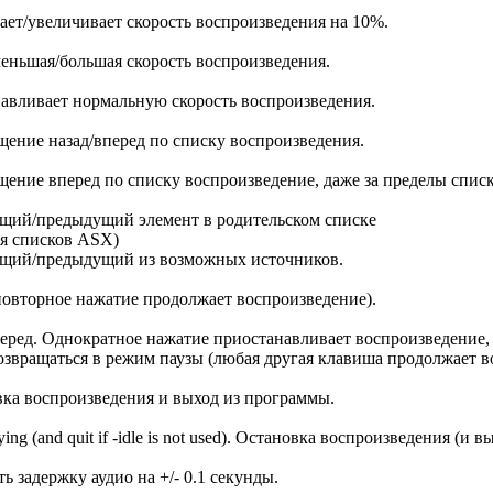
ет/увеличивает скорость воспроизведения на 10%.
еньшая/большая скорость воспроизведения.
авливает нормальную скорость воспроизведения.
ение назад/вперед по списку воспроизведения.
ение вперед по списку воспроизведение, даже за пределы списк
щий/предыдущий элемент в родительском списке
ля списков ASX)
щий/предыдущий из возможных источников.
повторное нажатие продолжает воспроизведение).
еред. Однократное нажатие приостанавливает воспроизведение,
озвращаться в режим паузы (любая другая клавиша продолжает в
ка воспроизведения и выход из программы.
ying (and quit if -idle is not used). Остановка воспроизведения (и вы
ь задержку аудио на +/- 0.1 секунды.