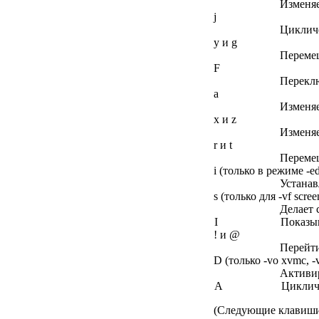
Изменяе
j
Цикличе
y и g
Перемещ
F
Переклю
a
Изменяе
x и z
Изменяе
r и t
Перемещ
i (только в режиме -ed
Устанав
s (только для -vf scree
Делает 
I
Показы
! и @
Перейти
D (только -vo xvmc, -vo
Активир
A
Циклич
(Следующие клавиши д