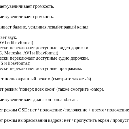
ет/увеличивает громкость.
ет/увеличивает громкость.
ивает баланс, усиливая левый/правый канал.
ет звук.
VI и libavformat)
ски переключает доступные видео дорожки.
 Matroska, AVI и libavformat)
ски переключает доступные аудио дорожки.
 и libavformat)
ески переключает доступные программы.
т полноэкранный режим (смотрите также -fs).
т режим ’поверх всех окон’ (также смотрите -ontop).
ет/увеличивает диапазон pan-and-scan.
т режим OSD: нет / положение / положение + время / положение
т режим выбрасывания кадров: нет / пропустить экран / пропусти