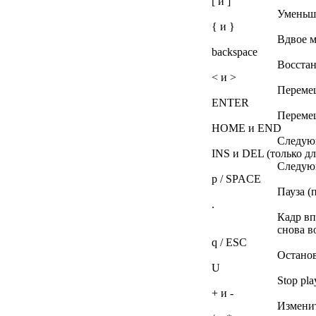
[ и ]
Уменьша
{ и }
Вдвое м
backspace
Восстан
< и >
Перемещ
ENTER
Перемещ
HOME и END
Следую
INS и DEL (только д
Следую
p / SPACE
Пауза (
.
Кадр вп
снова в
q / ESC
Останов
U
Stop pla
+ и -
Изменит