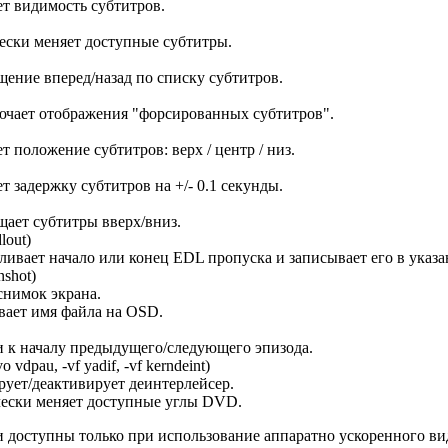
т видимость субтитров.
ски меняет доступные субтитры.
ение вперед/назад по списку субтитров.
чает отображения "форсированных субтитров".
т положение субтитров: верх / центр / низ.
т задержку субтитров на +/- 0.1 секунды.
ает субтитры вверх/вниз.
lout)
ливает начало или конец EDL пропуска и записывает его в указ
nshot)
снимок экрана.
вает имя файла на OSD.
 к началу предыдущего/следующего эпизода.
 vdpau, -vf yadif, -vf kerndeint)
ует/деактивирует деинтерлейсер.
ески меняет доступные углы DVD.
оступны только при использование аппаратно ускоренного видео 