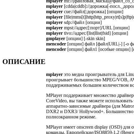
mplayer
mf://[файловая_маска|@файл_со_с
mplayer
[cdda|cddb]://дорожка[-посл._доро
mplayer
cue://файл[:дорожка] [опции]
mplayer
[file|mms[t]|http|http_proxy|rt[s]p|
mplayer
sdp://файл [опции]
mplayer
mpst://адрес[:порт]/URL [опции]
mplayer
tivo://адрес/[list|llist|fsid] [опции]
gmplayer
[опции] [-skin skin]
mencoder
[опции] файл [файл|URL|-] [-o фа
mencoder
[опции] файл1 [особые опции] [
ОПИСАНИЕ
mplayer
это медиа проигрыватель для Lin
проигрывает большинство MPEG/VOB, AV
поддерживаемых большим количеством вс
MPlayer поддерживает множество драйверов
CoreVideo, вы также можете использовать
аппаратно-зависимые драйвера (для Matro
DXR2 и DXR3/ Hollywood+. Большинство и
полноэкранном режиме.
MPlayer имеет onscreen display (OSD) дл
команды. Европейские/ISO8859-1,2 (Венге