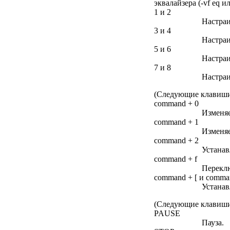
эквалайзера (-vf eq ил
1 и 2
Настраи
3 и 4
Настраи
5 и 6
Настраи
7 и 8
Настраи
(Следующие клавиши 
command + 0
Изменяе
command + 1
Изменяе
command + 2
Устанав
command + f
Переклю
command + [ и comma
Устанав
(Следующие клавиши 
PAUSE
Пауза.