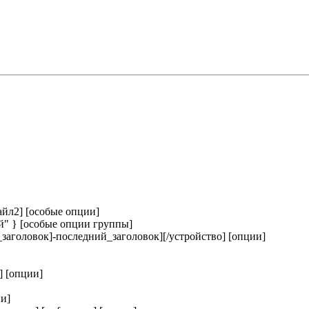
айл2] [особые опции]
й" } [особые опции группы]
й_заголовок]-последний_заголовок][/устройство] [опции]
e] [опции]
и]