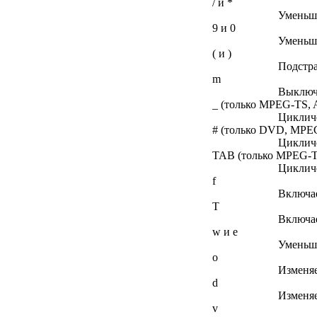
/ и *
Уменьша
9 и 0
Уменьша
( и )
Подстра
m
Выключа
_ (только MPEG-TS, A
Цикличе
# (только DVD, MPEG,
Цикличе
TAB (только MPEG-TS
Циклич
f
Включае
T
Включае
w и e
Уменьша
o
Изменяе
d
Изменяе
v