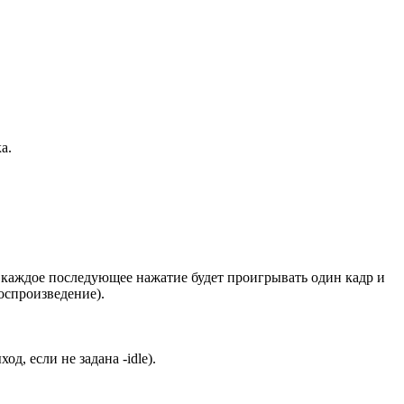
а.
 каждое последующее нажатие будет проигрывать один кадр и
оспроизведение).
ход, если не задана -idle).