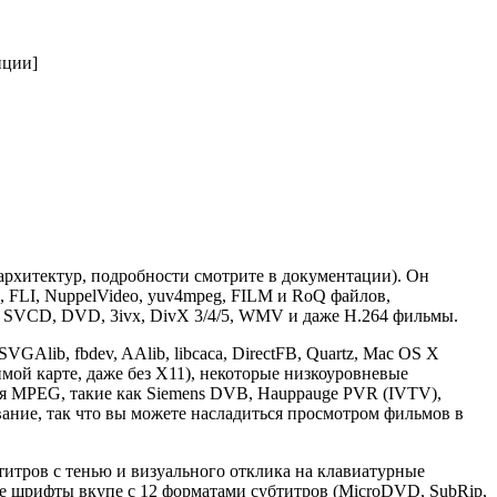
опции]
архитектур, подробности смотрите в документации). Он
I, NuppelVideo, yuv4mpeg, FILM и RoQ файлов,
 SVCD, DVD, 3ivx, DivX 3/4/5, WMV и даже H.264 фильмы.
Alib, fbdev, AAlib, libcaca, DirectFB, Quartz, Mac OS X
мой карте, даже без X11), некоторые низкоуровневые
ния MPEG, такие как Siemens DVB, Hauppauge PVR (IVTV),
ние, так что вы можете насладиться просмотром фильмов в
титров с тенью и визуального отклика на клавиатурные
ие шрифты вкупе с 12 форматами субтитров (MicroDVD, SubRip,