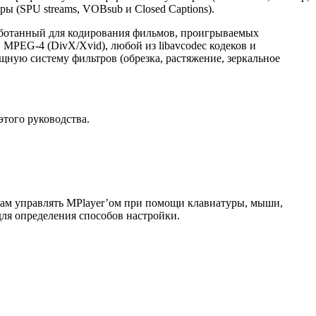
ы (SPU streams, VOBsub и Closed Captions).
аботанный для кодирования фильмов, проигрываемых
MPEG-4 (DivX/Xvid), любой из libavcodec кодеков и
ную систему фильтров (обрезка, растяжение, зеркальное
.
этого руководства.
вам управлять MPlayer’ом при помощи клавиатуры, мыши,
для определения способов настройки.