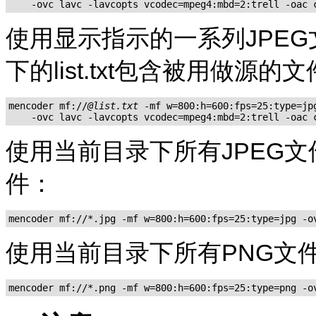
    -ovc lavc -lavcopts vcodec=mpeg4:mbd=2:trell -oac 
使用显示指示的一系列JPEG
下的list.txt包含被用做源
mencoder mf://
@list.txt
 -mf w=800:h=600:fps=25:type=jpg
    -ovc lavc -lavcopts vcodec=mpeg4:mbd=2:trell -oac 
使用当前目录下所有JPEG文件
件：
mencoder mf://*.jpg -mf w=800:h=600:fps=25:type=jpg -o
使用当前目录下所有PNG文
mencoder mf://*.png -mf w=800:h=600:fps=25:type=png -o