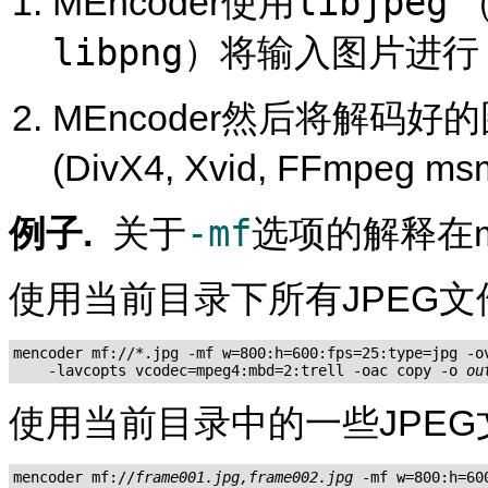
libjpeg
MEncoder
使用
（
libpng
）将输入图片进
MEncoder
然后将解码好的
(DivX4, Xvid, FFmpeg 
-mf
例子.
关于
选项的解释在m
使用当前目录下所有JPEG文
mencoder mf://*.jpg -mf w=800:h=600:fps=25:type=jpg -ov
    -lavcopts vcodec=mpeg4:mbd=2:trell -oac copy -o 
ou
使用当前目录中的一些JPEG
mencoder mf://
frame001.jpg,frame002.jpg
 -mf w=800:h=60