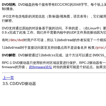
DVD结构.
DVD磁盘的每个簇有带有ECC/CRC的2048字节。每个轨上
制/播放。
.IFO文件包含电影的浏览信息（章/标题/视角图，语言表等），它们被用
行解密。
DVD支持通过原始的对设备基于簇的访问。不幸的是，（在Linux中
0.9.x完成了此项 工作。我们并不需要内核中的UDF文件系统驱动因为
有时
/dev/dvd
对用户不可读，所以
libdvdread
的作者实现了一个模拟
libdvdread
对于直接访问甚至支持挂载点而不是设备名并 检查
/proc/
DVD解密.
DVD解密通过
libdvdcss
完成。这个方法可以通过
DVDCSS_
RPC-1 DVD驱动器只使用软件对区域设置进行保护。RPC-2驱动器有一
firmware的升级，
此firmware论坛
对你的搜索可能是个好起点。如果没有
上一页
3.5. CD/DVD驱动器