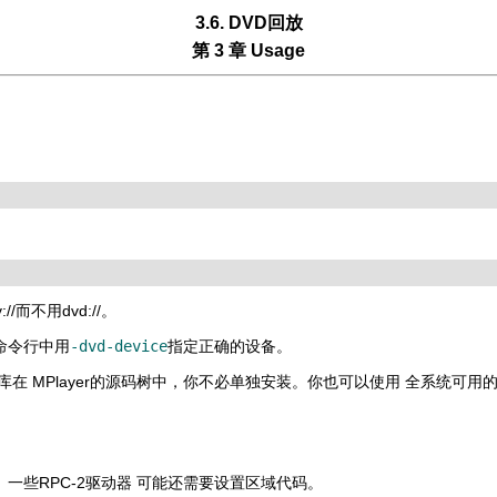
3.6. DVD回放
第 3 章 Usage
/而不用dvd://。
命令行中用
-dvd-device
指定正确的设备。
库在
MPlayer
的源码树中，你不必单独安装。你也可以使用 全系统可用
性。一些RPC-2驱动器 可能还需要设置区域代码。