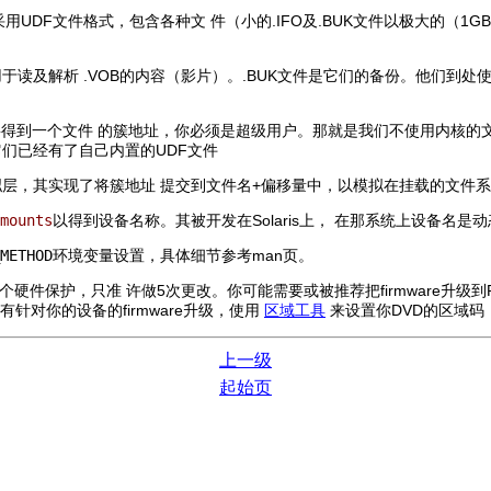
采用UDF文件格式，包含各种文 件（小的.IFO及.BUK文件以极大的（1
于读及解析 .VOB的内容（影片）。.BUK文件是它们的备份。他们到处
）要得到一个文件 的簇地址，你必须是超级用户。那就是我们不使用内核的
它们已经有了自己内置的UDF文件
层，其实现了将簇地址 提交到文件名+偏移量中，以模拟在挂载的文件
mounts
以得到设备名称。其被开发在Solaris上， 在那系统上设备名是
METHOD
环境变量设置，具体细节参考man页。
个硬件保护，只准 许做5次更改。你可能需要或被推荐把firmware升级到R
针对你的设备的firmware升级，使用
区域工具
来设置你DVD的区域码（
上一级
起始页