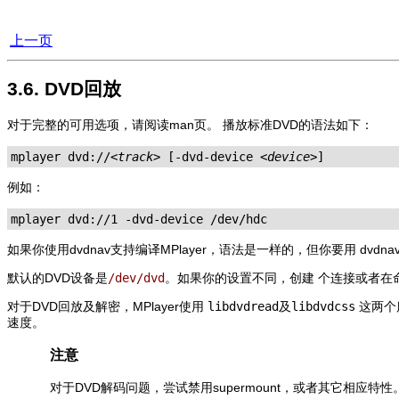
上一页
3.6. DVD回放
对于完整的可用选项，请阅读man页。 播放标准DVD的语法如下：
mplayer dvd://
<track>
 [-dvd-device 
<device>
例如：
mplayer dvd://1 -dvd-device /dev/hdc
如果你使用dvdnav支持编译
MPlayer
，语法是一样的，但你要用 dvdnav:/
默认的DVD设备是
/dev/dvd
。如果你的设置不同，创建 个连接或者在
对于DVD回放及解密，
MPlayer
使用
libdvdread
及
libdvdcss
这两个
速度。
注意
对于DVD解码问题，尝试禁用supermount，或者其它相应特