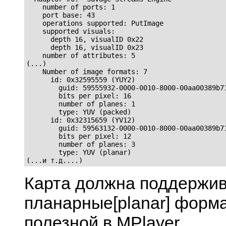
    number of ports: 1

    port base: 43

    operations supported: PutImage

    supported visuals:

      depth 16, visualID 0x22

      depth 16, visualID 0x23

    number of attributes: 5

(...)

    Number of image formats: 7

      id: 0x32595559 (YUY2)

        guid: 59555932-0000-0010-8000-00aa00389b71
        bits per pixel: 16

        number of planes: 1

        type: YUV (packed)

      id: 0x32315659 (YV12)

        guid: 59563132-0000-0010-8000-00aa00389b71
        bits per pixel: 12

        number of planes: 3

        type: YUV (planar)

(...и т.д....)
Карта должна поддержи
планарные[planar] форма
полезной в
MPlayer
.