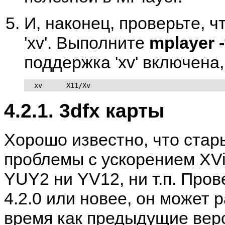
И, наконец, проверьте, ч
'xv'. Выполните
mplayer -
поддержка 'xv' включена,
  xv      X11/Xv
4.2.1. 3dfx карты
Хорошо известно, что стар
проблемы с ускорением XVi
YUY2 ни YV12, ни т.п. Пров
4.2.0 или новее, он может 
время как предыдущие верс