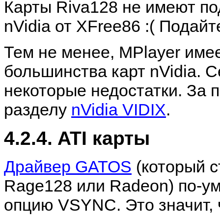
Карты Riva128 не имеют п
nVidia от XFree86 :( Подайт
Тем не менее,
MPlayer
име
большинства карт nVidia. С
некоторые недостатки. За 
разделу
nVidia VIDIX
.
4.2.4. ATI карты
Драйвер GATOS
(который с
Rage128 или Radeon) по-у
опцию VSYNC. Это значит, ч