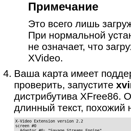
Примечание
Это всего лишь загру
При нормальной устан
не означает, что заг
XVideo.
Ваша карта имеет поддер
проверить, запустите
xvi
дистрибутива XFree86. 
длинный текст, похожий н
X-Video Extension version 2.2

screen #0

  Adaptor #0: "Savage Streams Engine"
