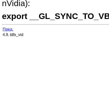
nVidia):
export __GL_SYNC_TO_V
Пред.
4.9. tdfx_vid