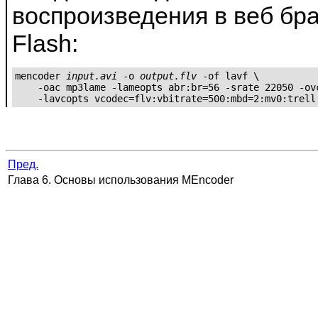
воспроизведения в веб бр
Flash:
mencoder 
input.avi
 -o 
output.flv
 -of lavf \

    -oac mp3lame -lameopts abr:br=56 -srate 22050 -ovc
Пред.
Глава 6. Основы использования
MEncoder