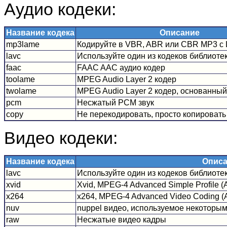
Аудио кодеки:
Название кодека
Описание
mp3lame
Кодируйте в VBR, ABR или CBR MP3 с
lavc
Используйте один из кодеков библиоте
faac
FAAC AAC аудио кодер
toolame
MPEG Audio Layer 2 кодер
twolame
MPEG Audio Layer 2 кодер, основанны
pcm
Несжатый PCM звук
copy
Не перекодировать, просто копироват
Видео кодеки:
Название кодека
Описа
lavc
Используйте один из кодеков библиоте
xvid
Xvid, MPEG-4 Advanced Simple Profile (
x264
x264, MPEG-4 Advanced Video Coding (A
nuv
nuppel видео, используемое некоторы
raw
Несжатые видео кадры