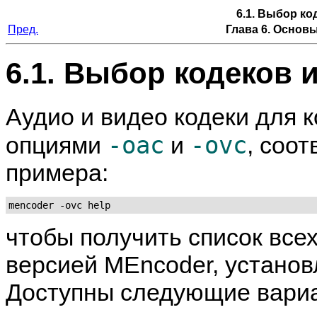
6.1. Выбор к
Пред.
Глава 6. Основ
6.1. Выбор кодеков
Аудио и видео кодеки для 
-oac
-ovc
опциями
и
, соо
примера:
mencoder -ovc help
чтобы получить список все
версией
MEncoder
, устано
Доступны следующие вари