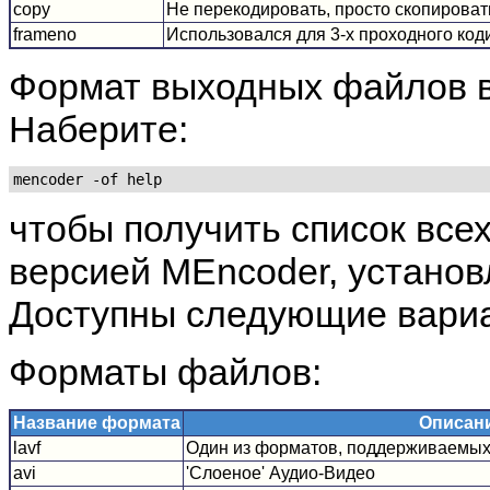
copy
Не перекодировать, просто скопирова
frameno
Использовался для 3-х проходного код
Формат выходных файлов 
Наберите:
mencoder -of help
чтобы получить список вс
версией
MEncoder
, устано
Доступны следующие вари
Форматы файлов:
Название формата
Описан
lavf
Один из форматов, поддерживаемых
avi
'Слоеное' Аудио-Видео