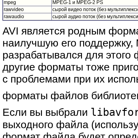
mpeg
MPEG-1 и MPEG-2 PS
rawvideo
сырой видео поток (без мультиплекси
rawaudio
сырой аудио поток (без мультиплекси
AVI является родным форм
наилучшую его поддержку,
разрабатывался для этого 
другие форматы тоже приго
с проблемами при их испол
форматы файлов библиоте
libavfo
Если вы выбрали
выходного файла (использ
формат файла будет опред