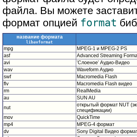
файла. Вы можете заставит
format
формат опцией
биб
название формата
libavformat
mpg
MPEG-1 и MPEG-2 PS
asf
Advanced Streaming Forma
avi
'Слоеное' Аудио-Видео
wav
Waveform Аудио
swf
Macromedia Flash
flv
Macromedia Flash видео
rm
RealMedia
au
SUN AU
открытый формат NUT (эк
nut
спецификации)
mov
QuickTime
mp4
MPEG-4 формат
dv
Sony Digital Видео форма