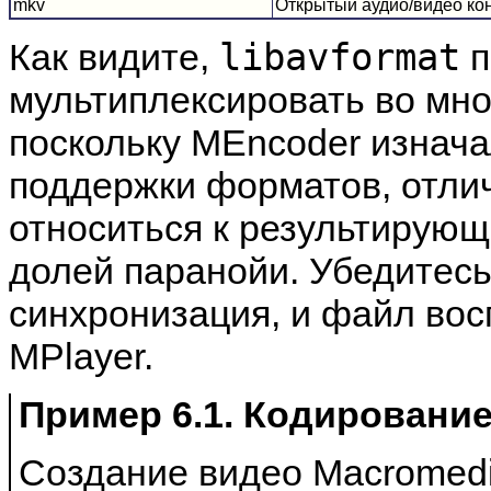
mkv
Открытый аудио/видео ко
libavformat
Как видите,
п
мультиплексировать во мн
поскольку
MEncoder
изнача
поддержки форматов, отлич
относиться к результирую
долей паранойи. Убедитесь
синхронизация, и файл вос
MPlayer
.
Пример 6.1. Кодирование
Создание видео Macromedi