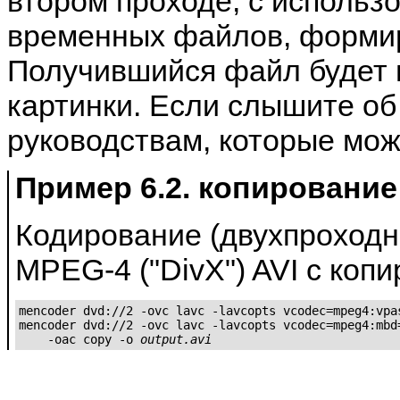
втором проходе, с использ
временных файлов, формир
Получившийся файл будет 
картинки. Если слышите об 
руководствам, которые мож
Пример 6.2. копировани
Кодирование (двухпроходн
MPEG-4 ("DivX") AVI с коп
mencoder dvd://2 -ovc lavc -lavcopts vcodec=mpeg4:vpas
mencoder dvd://2 -ovc lavc -lavcopts vcodec=mpeg4:mbd=
    -oac copy -o 
output.avi