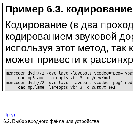
Пример 6.3. кодировани
Кодирование (в два проход
кодированием звуковой дор
используя этот метод, так 
может привести к рассинх
mencoder dvd://2 -ovc lavc -lavcopts vcodec=mpeg4:vpas
    -oac mp3lame -lameopts vbr=3 -o /dev/null

mencoder dvd://2 -ovc lavc -lavcopts vcodec=mpeg4:mbd=
    -oac mp3lame -lameopts vbr=3 -o 
output.avi
Пред.
6.2. Выбор входного файла или устройства