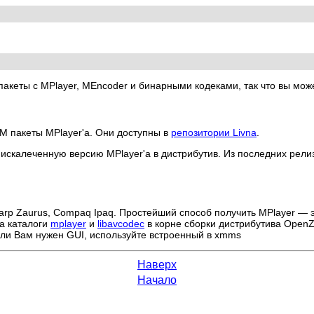
 пакеты с
MPlayer
,
MEncoder
и бинарными кодеками, так что вы может
PM пакеты
MPlayer
'а. Они доступны в
репозитории Livna
.
а искалеченную версию
MPlayer
'а в дистрибутив. Из последних рел
arp Zaurus, Compaq Ipaq. Простейший способ получить
MPlayer
— э
а каталоги
mplayer
и
libavcodec
в корне сборки дистрибутива OpenZa
сли Вам нужен GUI, используйте встроенный в xmms
Наверх
Начало