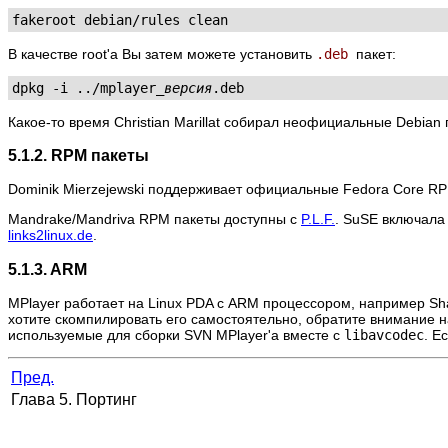
fakeroot debian/rules clean
В качестве root'а Вы затем можете установить
.deb
пакет:
dpkg -i ../mplayer_
версия
.deb
Какое-то время Christian Marillat собирал неофициальные Debian
5.1.2. RPM пакеты
Dominik Mierzejewski поддерживает официальные Fedora Core R
Mandrake/Mandriva RPM пакеты доступны с
P.L.F.
. SuSE включал
links2linux.de
.
5.1.3. ARM
MPlayer
работает на Linux PDA с ARM процессором, например Sh
хотите скомпилировать его самостоятельно, обратите внимание н
используемые для сборки SVN
MPlayer
'а вместе с
libavcodec
. Е
Пред.
Глава 5. Портинг