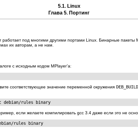
5.1. Linux
Глава 5. Портинг
r
работает под многими другими портами Linux. Бинарные пакеты
мах их авторам, а не нам.
талоге с исходным кодом
MPlayer
'а:
новите соответствующее значение переменной окружения
DEB_BUIL
t debian/rules binary
ример, если желаете компилировать gcc 3.4 даже если это не осн
ebian/rules binary