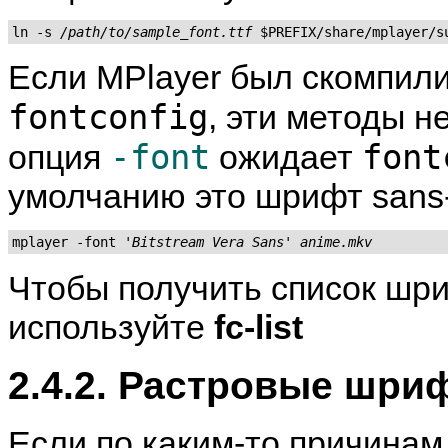
ln -s 
/path/to/sample_font.ttf
Если
MPlayer
был скомпили
fontconfig
, эти методы н
-font
font
опция
ожидает
умолчанию это шрифт sans-
mplayer -font 
'Bitstream Vera Sans'
anime.mkv
Чтобы получить список шр
используйте
fc-list
2.4.2. Растровые шри
Если по каким-то причинам