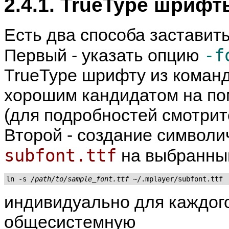
2.4.1. TrueType шрифт
Есть два способа заставит
-f
Первый - указать опцию
TrueType шрифту из команд
хорошим кандидатом на по
(для подробностей смотрит
Второй - создание символи
subfont.ttf
на выбранны
ln -s 
/path/to/sample_font.ttf
индивидуально для каждого
общесистемную