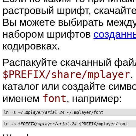
растровый шрифт, скачайте
Вы можете выбирать межд
набором шрифтов
созданн
кодировках.
Распакуйте скачанный фай
$PREFIX/share/mplayer
.
каталог или создайте симв
font
именем
, например:
ln -s 
~/.mplayer/arial-24
ln -s 
$PREFIX/mplayer/arial-24