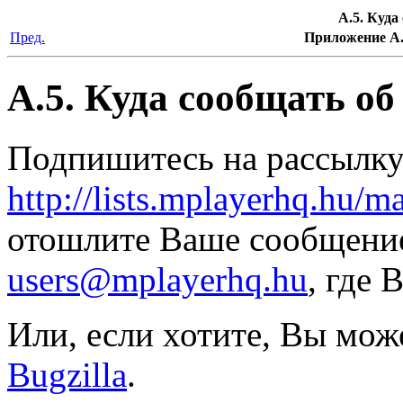
A.5. Куда
Пред.
Приложение A.
A.5. Куда сообщать о
Подпишитесь на рассылку 
http://lists.mplayerhq.hu/m
отошлите Ваше сообщени
users@mplayerhq.hu
, где 
Или, если хотите, Вы мож
Bugzilla
.