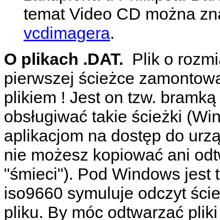
temat Video CD można zn
vcdimagera
.
O plikach .DAT.
Plik o rozm
pierwszej ścieżce zamontow
plikiem ! Jest on tzw. bram
obsługiwać takie ścieżki (W
aplikacjom na dostęp do urz
nie możesz kopiować ani odt
"śmieci"). Pod Windows jest 
iso9660 symuluje odczyt ści
pliku. By móc odtwarzać plik