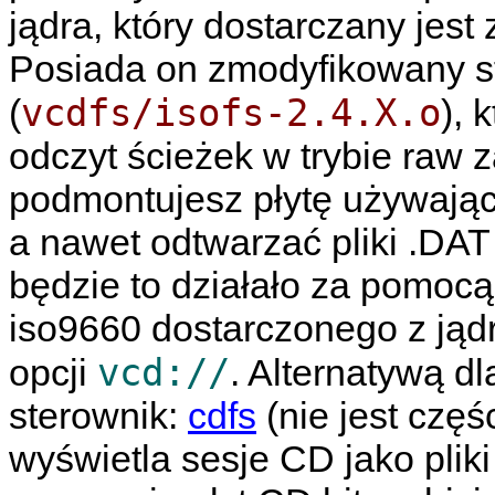
jądra, który dostarczany jes
Posiada on zmodyfikowany s
vcdfs/isofs-2.4.X.o
(
), 
odczyt ścieżek w trybie raw z
podmontujesz płytę używając
a nawet odtwarzać pliki .DA
będzie to działało za pomoc
iso9660 dostarczonego z jąd
vcd://
opcji
. Alternatywą d
sterownik:
cdfs
(nie jest częśc
wyświetla sesje CD jako plik