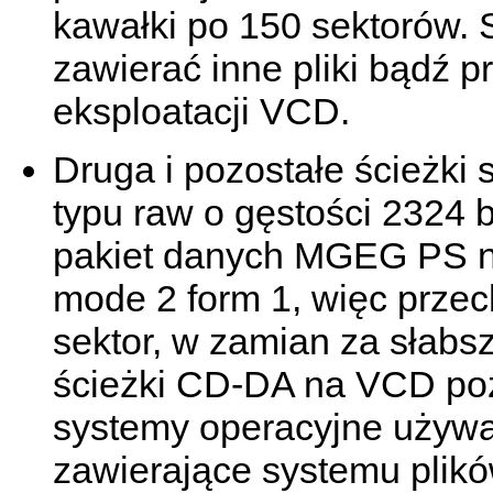
kawałki po 150 sektorów.
zawierać inne pliki bądź p
eksploatacji VCD.
Druga i pozostałe ścieżki
typu raw o gęstości 2324 
pakiet danych MGEG PS na 
mode 2 form 1, więc prze
sektor, w zamian za słabs
ścieżki CD-DA na VCD poz
systemy operacyjne używaj
zawierające systemu plik