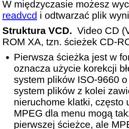
W międzyczasie możesz wyc
readvcd
i odtwarzać plik wy
Struktura VCD.
Video CD (V
ROM XA, tzn. ścieżek CD-RO
Pierwsza ścieżka jest w fo
oznacza użycie korekcji b
system plików ISO-9660 o 
system plików z kolei zaw
nieruchome klatki, częst
MPEG dla menu mogą takż
pierwszej ścieżce, ale M