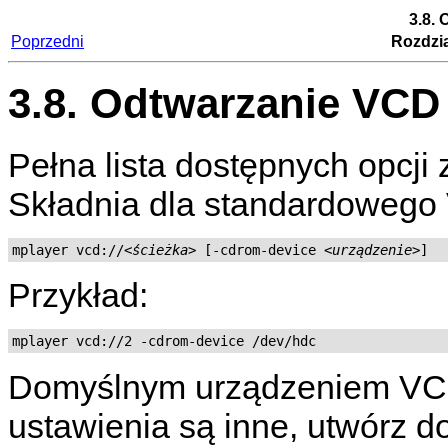
3.8.
Poprzedni
Rozdzia
3.8. Odtwarzanie VCD
Pełna lista dostępnych opcji 
Składnia dla standardowego 
mplayer vcd://
<ścieżka>
 [-cdrom-device 
<urządzenie>
]
Przykład:
mplayer vcd://2 -cdrom-device /dev/hdc
Domyślnym urządzeniem VC
ustawienia są inne, utwórz d