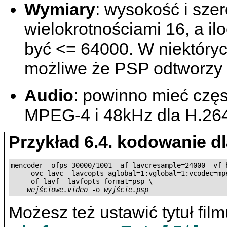
Wymiary
: wysokość i sze
wielokrotnościami 16, a i
być <= 64000. W niektóry
możliwe że PSP odtworzy 
Audio
: powinno mieć czę
MPEG-4 i 48kHz dla H.26
Przykład 6.4. kodowanie d
mencoder -ofps 30000/1001 -af lavcresample=24000 -vf h
    -ovc lavc -lavcopts aglobal=1:vglobal=1:vcodec=mpe
    -of lavf -lavfopts format=psp \

wejściowe.video
 -o 
wyjście.psp
Możesz też ustawić tytuł film