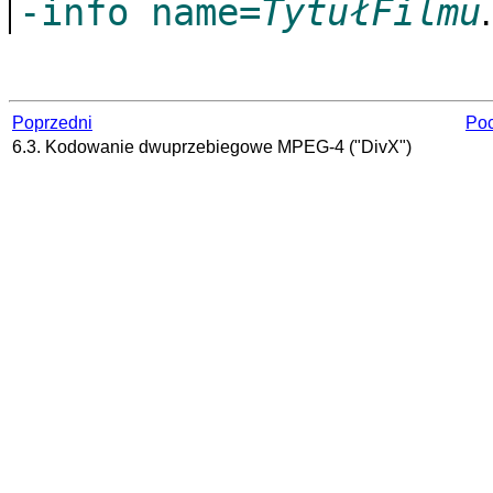
-info name=
TytułFilmu
.
Poprzedni
Poc
6.3. Kodowanie dwuprzebiegowe MPEG-4 ("DivX")