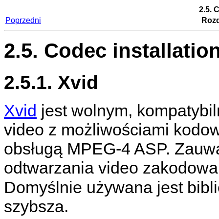
2.5. 
Poprzedni
Rozdz
2.5. Codec installatio
2.5.1. Xvid
Xvid
jest wolnym, kompatyb
video z możliwościami kodo
obsługą MPEG-4 ASP. Zauważ,
odtwarzania video zakodowa
Domyślnie używana jest bibl
szybsza.