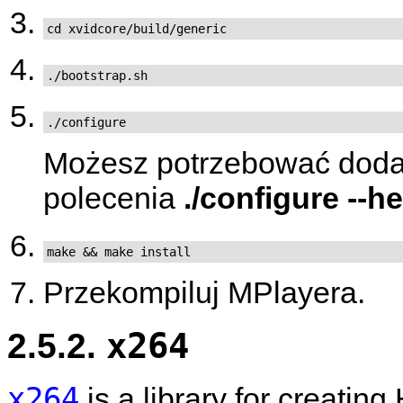
cd xvidcore/build/generic
./bootstrap.sh
./configure
Możesz potrzebować dodać 
polecenia
./configure --he
make && make install
Przekompiluj
MPlayera
.
2.5.2.
x264
x264
is a library for creatin