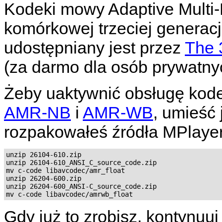
Kodeki mowy Adaptive Multi-
komórkowej trzeciej generacj
udostępniany jest przez
The 
(za darmo dla osób prywatny
Żeby uaktywnić obsługę kod
AMR-NB
i
AMR-WB
, umieść 
rozpakowałeś źródła
MPlaye
unzip 26104-610.zip

unzip 26104-610_ANSI_C_source_code.zip

mv c-code libavcodec/amr_float

unzip 26204-600.zip

unzip 26204-600_ANSI-C_source_code.zip

Gdy już to zrobisz, kontynuu