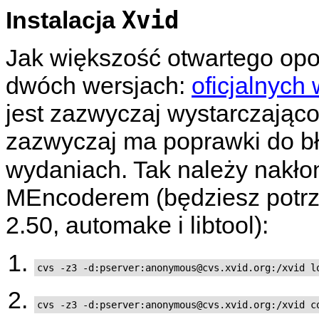
Xvid
Instalacja
Jak większość otwartego op
dwóch wersjach:
oficjalnych
jest zazwyczaj wystarczająco 
zazwyczaj ma poprawki do b
wydaniach. Tak należy nakło
MEncoderem
(będziesz potr
2.50,
automake
i
libtool
):
cvs -z3 -d:pserver:anonymous@cvs.xvid.org:/xvid l
cvs -z3 -d:pserver:anonymous@cvs.xvid.org:/xvid c