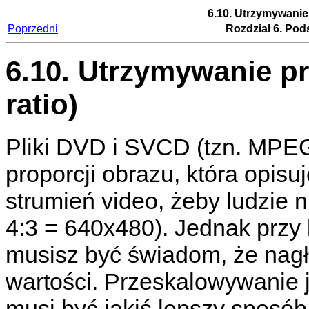
6.10. Utrzymywanie 
Poprzedni
Rozdział 6. Po
6.10. Utrzymywanie pr
ratio)
Pliki DVD i SVCD (tzn. MPEG
proporcji obrazu, która opis
strumień video, żeby ludzie n
4:3 = 640x480). Jednak przy
musisz być świadom, że nagł
wartości. Przeskalowywanie j
musi być jakiś lepszy sposób