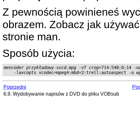
Z pewnością powinieneś wyci
obrazem. Zobacz jak używać 
stronie man.
Sposób użycia:
mencoder 
przykładowy-svcd.mpg
 -vf crop=714:548:0:14 -oa
    -lavcopts vcodec=mpeg4:mbd=2:trell:autoaspect -o 
w
Poprzedni
Poc
6.9. Wydobywanie napisów z DVD do pliku VOBsub