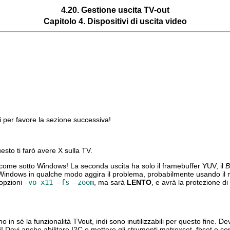
4.20. Gestione uscita TV-out
Capitolo 4. Dispositivi di uscita video
i per favore la sezione successiva!
esto ti farò avere X sulla TV.
come sotto Windows! La seconda uscita ha solo il framebuffer YUV, il
B
Windows in qualche modo aggira il problema, probabilmente usando il m
 opzioni
-vo x11 -fs -zoom
, ma sarà
LENTO
, e avrà la protezione d
o in sé la funzionalità TVout, indi sono inutilizzabili per questo fine. D
i
! Devi anche abilitare I2C e mettere gli strumenti
matroxset
,
fbset
e
co