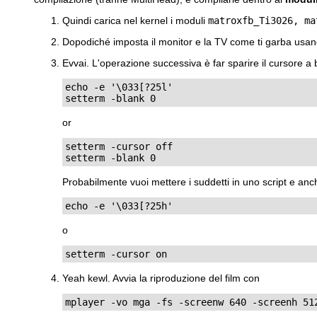
Quindi carica nel kernel i moduli
matroxfb_Ti3026, ma
Dopodiché imposta il monitor e la TV come ti garba usando
Evvai. L'operazione successiva è far sparire il cursore a 
echo -e '\033[?25l'

setterm -blank 0
or
setterm -cursor off

setterm -blank 0
Probabilmente vuoi mettere i suddetti in uno script e anch
echo -e '\033[?25h'
o
setterm -cursor on
Yeah kewl. Avvia la riproduzione del film con
mplayer -vo mga -fs -screenw 640 -screenh 51