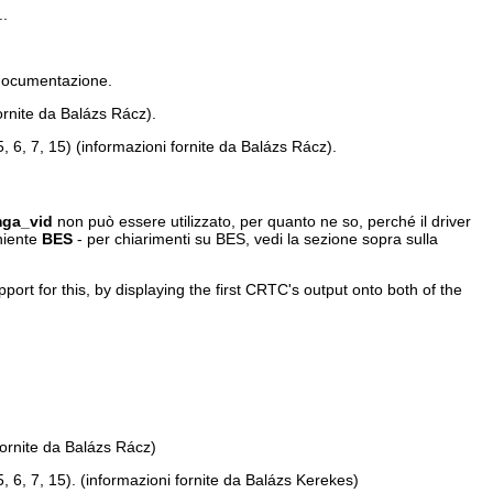
..
 documentazione.
ornite da Balázs Rácz).
, 6, 7, 15) (informazioni fornite da Balázs Rácz).
ga_vid
non può essere utilizzato, per quanto ne so, perché il driver
niente
BES
- per chiarimenti su BES, vedi la sezione sopra sulla
ort for this, by displaying the first CRTC's output onto both of the
fornite da Balázs Rácz)
, 6, 7, 15). (informazioni fornite da Balázs Kerekes)