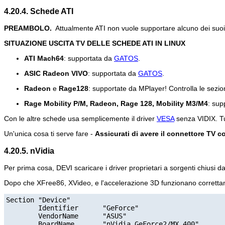
4.20.4. Schede ATI
PREAMBOLO.
Attualmente ATI non vuole supportare alcuno dei suoi 
SITUAZIONE USCITA TV DELLE SCHEDE ATI IN LINUX
ATI Mach64
: supportata da
GATOS
.
ASIC Radeon VIVO
: supportata da
GATOS
.
Radeon
e
Rage128
: supportate da
MPlayer
! Controlla le sezio
Rage Mobility P/M, Radeon, Rage 128, Mobility M3/M4
: sup
Con le altre schede usa semplicemente il driver
VESA
senza VIDIX. Tu
Un'unica cosa ti serve fare -
Assicurati di avere il connettore TV co
4.20.5. nVidia
Per prima cosa, DEVI scaricare i driver proprietari a sorgenti chiusi d
Dopo che XFree86, XVideo, e l'accelerazione 3D funzionano correttam
Section "Device"

        Identifier      "GeForce"

        VendorName      "ASUS"

        BoardName       "nVidia GeForce2/MX 400"
