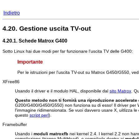
Indietro
4.20. Gestione uscita TV-out
4.20.1. Schede Matrox G400
Sotto Linux hai due modi per far funzionare l'uscita TV delle G400:
Importante
Per le istruzioni per l'uscita TV-out su Matrox G450/G550, ved
XFree86
Usando il driver e il modulo HAL, disponibile dal
sito Matrox
. Qu
Questo metodo non ti fornirà una riproduzione accelerate
G200/G400/G450/G550) non funziona su di esso! Il driver per 
l'immagine ridimensionata. Se vuoi davvero usare X, uitlizza le
questo
script perl
).
Framebuffer
Usando i
moduli matroxfb
nei kernel 2.4. I kernel 2.2 non hann
compilazione (tranne MultiHead), e compilarle dentro ai
modul