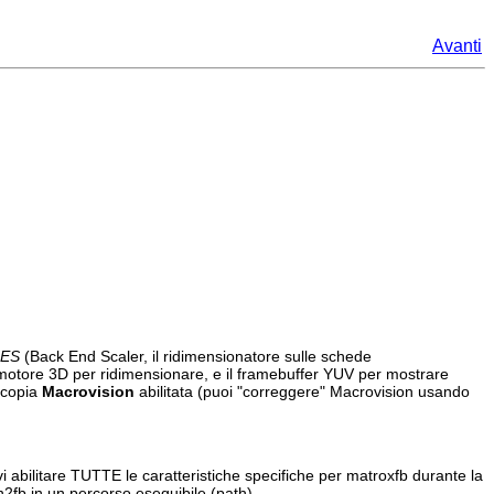
Avanti
ES
(Back End Scaler, il ridimensionatore sulle schede
otore 3D per ridimensionare, e il framebuffer YUV per mostrare
i copia
Macrovision
abilitata (puoi "correggere" Macrovision usando
evi abilitare TUTTE le caratteristiche specifiche per matroxfb durante la
n2fb
in un percorso eseguibile (path).