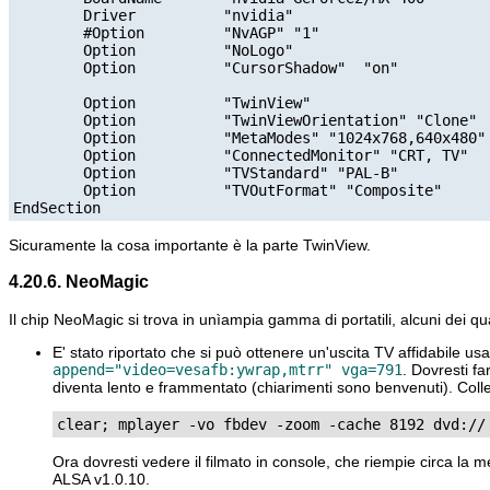
        Driver          "nvidia"

        #Option         "NvAGP" "1"

        Option          "NoLogo"

        Option          "CursorShadow"  "on"

        Option          "TwinView"

        Option          "TwinViewOrientation" "Clone"

        Option          "MetaModes" "1024x768,640x480"

        Option          "ConnectedMonitor" "CRT, TV"

        Option          "TVStandard" "PAL-B"

        Option          "TVOutFormat" "Composite"

Sicuramente la cosa importante è la parte TwinView.
4.20.6. NeoMagic
Il chip NeoMagic si trova in unìampia gamma di portatili, alcuni dei 
E' stato riportato che si può ottenere un'uscita TV affidabile u
append="video=vesafb:ywrap,mtrr" vga=791
. Dovresti fa
diventa lento e frammentato (chiarimenti sono benvenuti). Colle
clear; mplayer -vo fbdev -zoom -cache 8192 dvd://
Ora dovresti vedere il filmato in console, che riempie circa la 
ALSA v1.0.10.