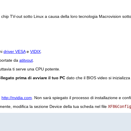
chip TV-out sotto Linux a causa della loro tecnologia Macrovision sotto
ni
driver VESA
e
VIDIX
.
portate da
atitvout
.
ttavia ti serve una CPU potente.
llegato prima di avviare il tuo PC
dato che il BIOS video si inizializ
a
http://nvidia.com
. Non sarà spiegato il processo di installazione e co
ente, modifica la sezione Device della tua scheda nel file
XF86Confi