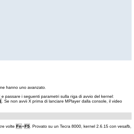
ni ne hanno uno avanzato.
e passare i seguenti parametri sulla riga di avvio del kernel:
1
. Se non avvii
X
prima di lanciare
MPlayer
dalla console, il video
tre volte
Fn
+
F5
. Provato su un Tecra 8000, kernel 2.6.15 con vesafb,