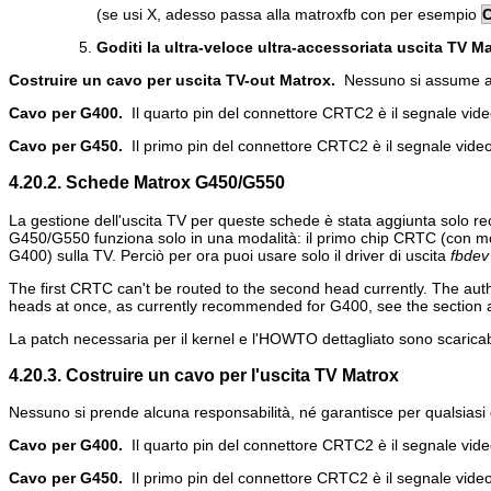
(se usi X, adesso passa alla matroxfb con per esempio
C
Goditi la ultra-veloce ultra-accessoriata uscita TV Ma
Costruire un cavo per uscita TV-out Matrox.
Nessuno si assume al
Cavo per G400.
Il quarto pin del connettore CRTC2 è il segnale video
Cavo per G450.
Il primo pin del connettore CRTC2 è il segnale video 
4.20.2. Schede Matrox G450/G550
La gestione dell'uscita TV per queste schede è stata aggiunta solo re
G450/G550 funziona solo in una modalità: il primo chip CRTC (con mo
G400) sulla TV. Perciò per ora puoi usare solo il driver di uscita
fbdev
The first CRTC can't be routed to the second head currently. The autho
heads at once, as currently recommended for G400, see the section 
La patch necessaria per il kernel e l'HOWTO dettagliato sono scaricab
4.20.3. Costruire un cavo per l'uscita TV Matrox
Nessuno si prende alcuna responsabilità, né garantisce per qualsia
Cavo per G400.
Il quarto pin del connettore CRTC2 è il segnale video
Cavo per G450.
Il primo pin del connettore CRTC2 è il segnale video 