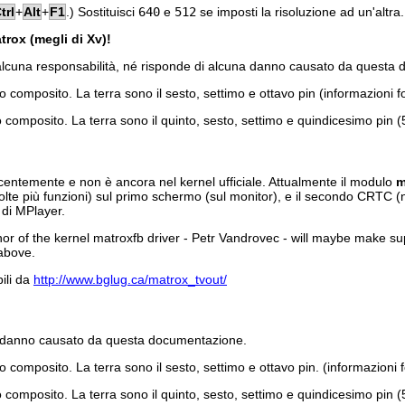
trl
+
Alt
+
F1
.) Sostituisci
640
e
512
se imposti la risoluzione ad un'altra.
trox (megli di Xv)!
cuna responsabilità, né risponde di alcuna danno causato da questa
 composito. La terra sono il sesto, settimo e ottavo pin (informazioni f
composito. La terra sono il quinto, sesto, settimo e quindicesimo pin (5
centemente e non è ancora nel kernel ufficiale. Attualmente il modulo
m
lte più funzioni) sul primo schermo (sul monitor), e il secondo CRTC (
di
MPlayer
.
r of the kernel matroxfb driver - Petr Vandrovec - will maybe make supp
above.
ili da
http://www.bglug.ca/matrox_tvout/
si danno causato da questa documentazione.
 composito. La terra sono il sesto, settimo e ottavo pin. (informazioni 
composito. La terra sono il quinto, sesto, settimo e quindicesimo pin (5