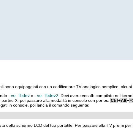
quali sono equipaggiati con un codificatore TV analogico semplice, alcu
sando
-vo fbdev
o
-vo fbdev2
. Devi avere vesafb compilato nel kernel 
r partire
X
, poi passare alla modalità in console con per es.
Ctrl
+
Alt
+
F
gati in console, poi lancia il comando seguente:
metà dello schermo LCD del tuo portatile. Per passare alla TV premi per 