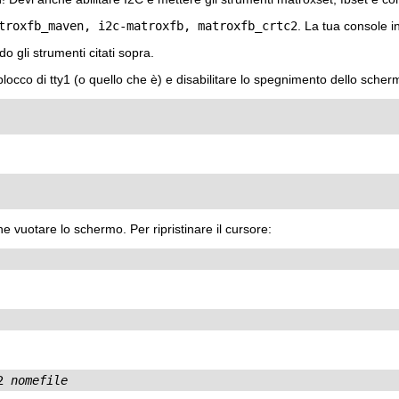
troxfb_maven, i2c-matroxfb, matroxfb_crtc2
. La tua console i
 gli strumenti citati sopra.
blocco di tty1 (o quello che è) e disabilitare lo spegnimento dello sche
e vuotare lo schermo. Per ripristinare il cursore:
2 
nomefile