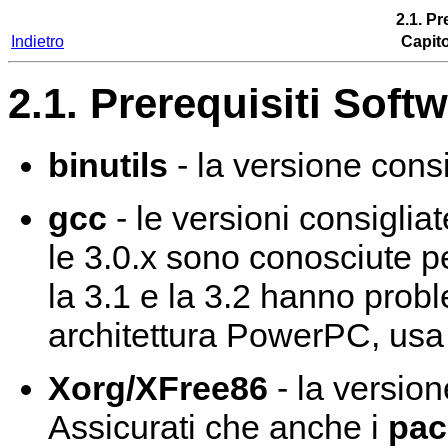
2.1. Pr
Indietro
Capito
2.1. Prerequisiti Soft
binutils
- la versione cons
gcc
- le versioni consiglia
le 3.0.x sono conosciute 
la 3.1 e la 3.2 hanno proble
architettura PowerPC, usa 
Xorg/XFree86
- la version
Assicurati che anche i
pac