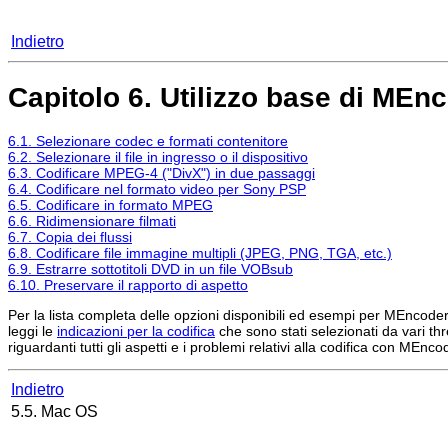
Indietro
Capitolo 6. Utilizzo base di
MEnc
6.1. Selezionare codec e formati contenitore
6.2. Selezionare il file in ingresso o il dispositivo
6.3. Codificare MPEG-4 ("DivX") in due passaggi
6.4. Codificare nel formato video per Sony PSP
6.5. Codificare in formato MPEG
6.6. Ridimensionare filmati
6.7. Copia dei flussi
6.8. Codificare file immagine multipli (JPEG, PNG, TGA, etc.)
6.9. Estrarre sottotitoli DVD in un file VOBsub
6.10. Preservare il rapporto di aspetto
Per la lista completa delle opzioni disponibili ed esempi per
MEncoder
leggi le
indicazioni per la codifica
che sono stati selezionati da vari th
riguardanti tutti gli aspetti e i problemi relativi alla codifica con
MEncod
Indietro
5.5. Mac OS