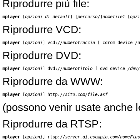
Riprodurre più file:
mplayer
 [
opzioni di default
] [
percorso
/]
nomefile1
 [
opzi
Riprodurre VCD:
mplayer
 [
opzioni
] vcd://
numerotraccia
 [-cdrom-device 
/d
Riprodurre DVD:
mplayer
 [
opzioni
] dvd://
numerotitolo
 [-dvd-device 
/dev/
Riprodurre da WWW:
mplayer
 [
opzioni
] http://
sito.com/file.asf
(possono venir usate anche le
Riprodurre da RTSP:
mplayer
 [
opzioni
] rtsp://
server.di.esempio.com/nomeFlus