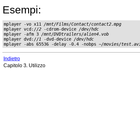
Esempi:
mplayer -vo x11 
/mnt/Films/Contact/contact2.mpg
mplayer vcd://
2
 -cdrom-device 
/dev/hdc
mplayer -afm 3 
/mnt/DVDtrailers/alien4.vob
mplayer dvd://
1
 -dvd-device 
/dev/hdc
mplayer -abs 65536 -delay -0.4 -nobps 
~/movies/test.av
Indietro
Capitolo 3. Utilizzo