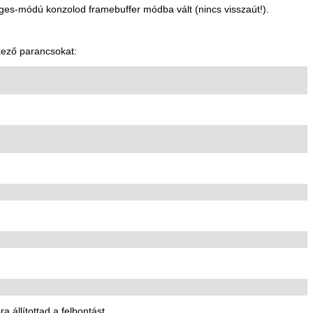
es-módú konzolod framebuffer módba vált (nincs visszaút!).
tkező parancsokat:
ra állítottad a felbontást...