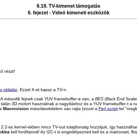
6.19. TV-kimenet támogatás
6. fejezet - Videó kimeneti eszközök
ő részt!
x oldalán
. Ezzel X-et kapsz a TV-n.
 A második fejnek csak YUV framebuffer-e van, a
BES
(Back End Scale
 talán 3D motort használnak a nagyításhoz és a YUV framebuffer-t a na
és
Macrovision
másolásvédelem van rajta (ezzel a
Perl script
-tel "meg
 2.2-es kernel-ekben nincs TV-out tulajdonság hozzájuk, így használh
okba
kell fordítanod! Az I2C-t is engedélyezned kell és a
matroxset
,
fbs