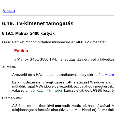
Vissza
6.19. TV-kimenet támogatás
6.19.1. Matrox G400 kártyák
Linux alatt két módon bírhatod működésre a G400 TV kimenetét:
Fontos
a Matrox G450/G550 TV-kimenet utasításaiért lásd a következ
XFree86
A vezérlő és a HAL modul használatával, mely elérhető a
Matro
Ez a módszer nem nyújt gyorsított lejátszást
Windows alatt!
működik rajta! A Windows-os vezérlők ezt valahogy megkerülik,
válaszd a
-vo x11 -fs -zoom
kapcsolókat, de
LASSÚ
lesz, 
Framebuffer
A 2.4-es kernelekben lévő
matroxfb modulok
használatával. A
tulajdonságot a fordítás alatt (kivéve a MultiHead-et) és
modul