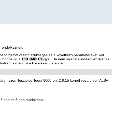
 rendelkeznek.
be forgatott vesafb szükséges és a következő paramétereket kell
ol módba pl. a
Ctrl
+
Alt
+
F1
-gyel. Ha nem sikerül elindítani az
X
-et az
olodra majd add ki a következő parancsot:
háromszor. Tesztelve Tecra 8000-en, 2.6.15 kernel vesafb-vel, ALSA
i 16 bpp és 8 bpp módokban: