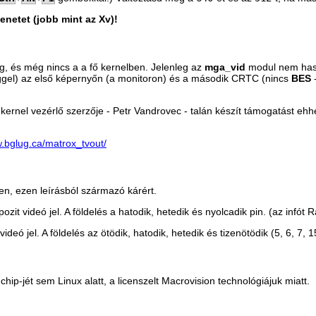
enetet (jobb mint az Xv)!
, és még nincs a a fő kernelben. Jelenleg az
mga_vid
modul nem hasz
ggel) az első képernyőn (a monitoron) és a második CRTC (nincs
BES
-
 kernel vezérlő szerzője - Petr Vandrovec - talán készít támogatást e
w.bglug.ca/matrox_tvout/
en, ezen leírásból származó kárért.
t videó jel. A földelés a hatodik, hetedik és nyolcadik pin. (az infót 
eó jel. A földelés az ötödik, hatodik, hetedik és tizenötödik (5, 6, 7, 1
ip-jét sem Linux alatt, a licenszelt Macrovision technológiájuk miatt.