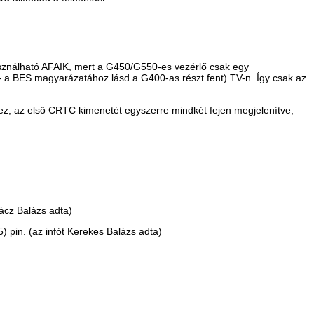
nálható AFAIK, mert a G450/G550-es vezérlő csak egy
 a BES magyarázatához lásd a G400-as részt fent) TV-n. Így csak az
hhez, az első CRTC kimenetét egyszerre mindkét fejen megjelenítve,
Rácz Balázs adta)
5) pin. (az infót Kerekes Balázs adta)