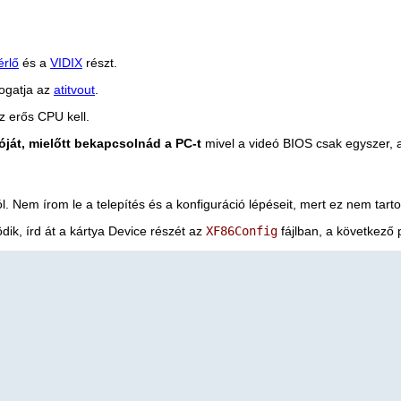
rlő
és a
VIDIX
részt.
ogatja az
atitvout
.
z erős CPU kell.
óját, mielőtt bekapcsolnád a PC-t
mivel a videó BIOS csak egyszer, a
ól. Nem írom le a telepítés és a konfiguráció lépéseit, mert ez nem tar
ik, írd át a kártya Device részét az
XF86Config
fájlban, a következő 