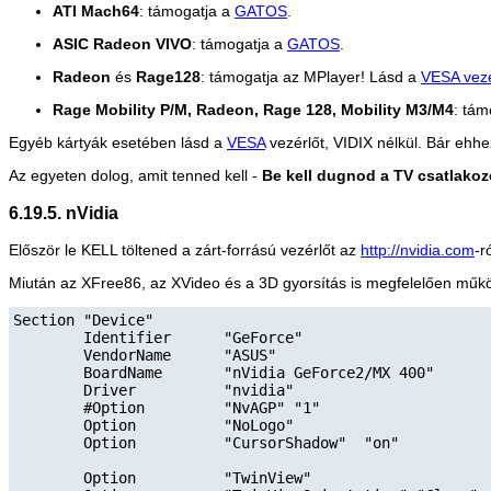
ATI Mach64
: támogatja a
GATOS
.
ASIC Radeon VIVO
: támogatja a
GATOS
.
Radeon
és
Rage128
: támogatja az
MPlayer
! Lásd a
VESA vezé
Rage Mobility P/M, Radeon, Rage 128, Mobility M3/M4
: tám
Egyéb kártyák esetében lásd a
VESA
vezérlőt, VIDIX nélkül. Bár ehhe
Az egyeten dolog, amit tenned kell -
Be kell dugnod a TV csatlakoz
6.19.5. nVidia
Először le KELL töltened a zárt-forrású vezérlőt az
http://nvidia.com
-r
Miután az XFree86, az XVideo és a 3D gyorsítás is megfelelően működ
Section "Device"

        Identifier      "GeForce"

        VendorName      "ASUS"

        BoardName       "nVidia GeForce2/MX 400"

        Driver          "nvidia"

        #Option         "NvAGP" "1"

        Option          "NoLogo"

        Option          "CursorShadow"  "on"

        Option          "TwinView"
