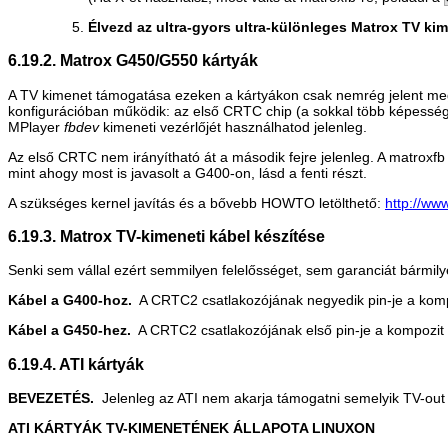
Élvezd az ultra-gyors ultra-különleges Matrox TV kim
6.19.2. Matrox G450/G550 kártyák
A TV kimenet támogatása ezeken a kártyákon csak nemrég jelent meg
konfigurációban működik: az első CRTC chip (a sokkal több képessé
MPlayer
fbdev
kimeneti vezérlőjét használhatod jelenleg.
Az első CRTC nem irányítható át a második fejre jelenleg. A matroxfb
mint ahogy most is javasolt a G400-on, lásd a fenti részt.
A szükséges kernel javítás és a bővebb HOWTO letölthető:
http://ww
6.19.3. Matrox TV-kimeneti kábel készítése
Senki sem vállal ezért semmilyen felelősséget, sem garanciát bármily
Kábel a G400-hoz.
A CRTC2 csatlakozójának negyedik pin-je a kompozi
Kábel a G450-hez.
A CRTC2 csatlakozójának első pin-je a kompozit vid
6.19.4. ATI kártyák
BEVEZETÉS.
Jelenleg az ATI nem akarja támogatni semelyik TV-out ch
ATI KÁRTYÁK TV-KIMENETÉNEK ÁLLAPOTA LINUXON