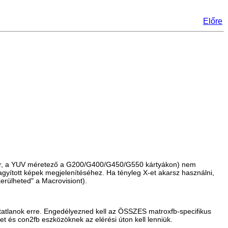
Előre
r, a YUV méretező a G200/G400/G450/G550 kártyákon) nem
gyított képek megjelenítéséhez. Ha tényleg X-et akarsz használni,
kerülheted" a Macrovisiont).
atatlanok erre. Engedélyezned kell az ÖSSZES matroxfb-specifikus
et
és
con2fb
eszközöknek az elérési úton kell lenniük.