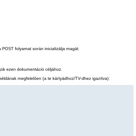
 POST folyamat során inicializálja magát.
tozik ezen dokumentáció céljához.
példának megfelelően (a te kártyádhoz/TV-dhez igazítva):