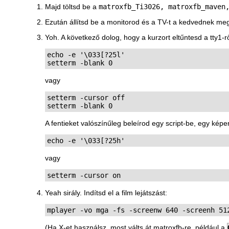
Majd töltsd be a
matroxfb_Ti3026, matroxfb_maven
Ezután állítsd be a monitorod és a TV-t a kedvednek meg
Yoh. A következő dolog, hogy a kurzort eltűntesd a tty1-r
echo -e '\033[?25l'

setterm -blank 0
vagy
setterm -cursor off

setterm -blank 0
A fentieket valószínűleg beleírod egy script-be, egy képe
echo -e '\033[?25h'
vagy
setterm -cursor on
Yeah sirály. Indítsd el a film lejátszást:
mplayer -vo mga -fs -screenw 640 -screenh 51
(Ha X-et használsz, most válts át matroxfb-re, például a