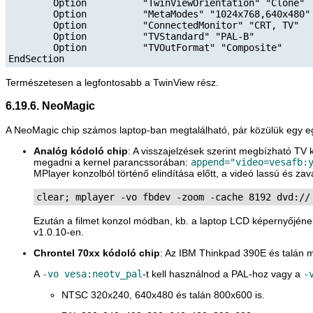
        Option          "TwinViewOrientation" "Clone"

        Option          "MetaModes" "1024x768,640x480"

        Option          "ConnectedMonitor" "CRT, TV"

        Option          "TVStandard" "PAL-B"

        Option          "TVOutFormat" "Composite"

Természetesen a legfontosabb a TwinView rész.
6.19.6. NeoMagic
A NeoMagic chip számos laptop-ban megtalálható, pár közülük egy eg
Analóg kódoló chip
: A visszajelzések szerint megbízható TV
megadni a kernel parancssorában:
append="video=vesafb:
MPlayer
konzolból történő elindítása előtt, a videó lassú és z
clear; mplayer -vo fbdev -zoom -cache 8192 dvd://
Ezután a filmet konzol módban, kb. a laptop LCD képernyőjének 
v1.0.10-en.
Chrontel 70xx kódoló chip
: Az IBM Thinkpad 390E és talán 
A
-vo vesa:neotv_pal
-t kell használnod a PAL-hoz vagy a
-
NTSC 320x240, 640x480 és talán 800x600 is.