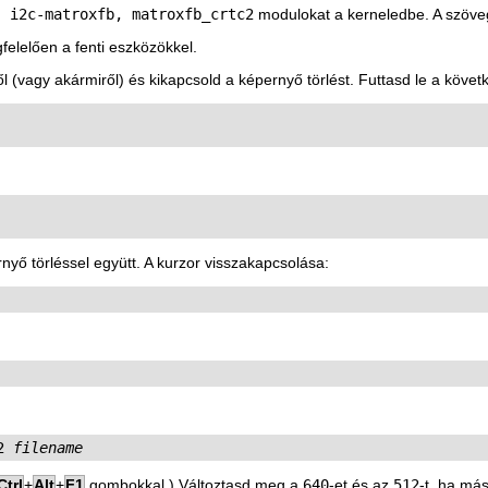
, i2c-matroxfb, matroxfb_crtc2
modulokat a kerneledbe. A szöveg
felelően a fenti eszközökkel.
ől (vagy akármiről) és kikapcsold a képernyő törlést. Futtasd le a köve
rnyő törléssel együtt. A kurzor visszakapcsolása:
2 
filename
Ctrl
+
Alt
+
F1
gombokkal.) Változtasd meg a
640
-et és az
512
-t, ha más