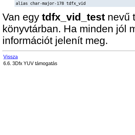
alias char-major-178 tdfx_vid
Van egy
tdfx_vid_test
nevű t
könyvtárban. Ha minden jól 
információt jelenít meg.
Vissza
6.6. 3Dfx YUV támogatás