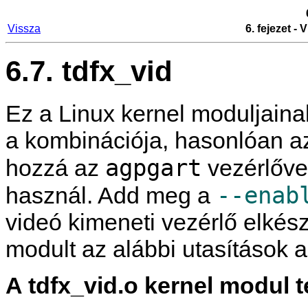
Vissza
6. fejezet -
6.7. tdfx_vid
Ez a Linux kernel moduljaina
a kombinációja, hasonlóan 
agpgart
hozzá az
vezérlőve
--enab
használ. Add meg a
videó kimeneti vezérlő elkés
modult az alábbi utasítások a
A tdfx_vid.o kernel modul t