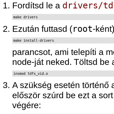
drivers/td
Fordítsd le a
make drivers
root
Ezután futtasd (
-ként
make install-drivers
parancsot, ami telepíti a 
node-ját neked. Töltsd be 
insmod tdfx_vid.o
A szükség esetén történő 
először szúrd be ezt a sor
végére: