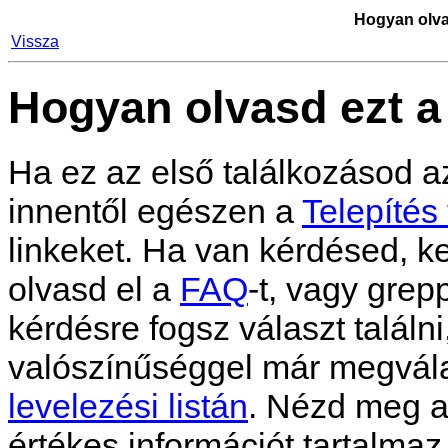
Hogyan olva
Vissza
Hogyan olvasd ezt a
Ha ez az első találkozásod 
innentől egészen a
Telepítés 
linkeket. Ha van kérdésed, k
olvasd el a
FAQ
-t, vagy grepp
kérdésre fogsz választ találn
valószínűséggel már megvála
levelezési listán
. Nézd meg 
értékes információt tartalmaz