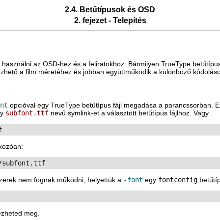
2.4. Betűtípusok és OSD
2. fejezet - Telepítés
 használni az OSD-hez és a feliratokhoz. Bármilyen TrueType betűtípus
ezhető a film méretéhez és jobban együttműködik a különböző kódoláso
nt
opcióval egy TrueType betűtípus fájl megadása a parancssorban. Ez a
gy
subfont.ttf
nevű symlink-et a választott betűtípus fájlhoz. Vagy
kozóan:
dszerek nem fognak működni, helyettük a
-font
egy
fontconfig
betűtíp
ézheted meg.