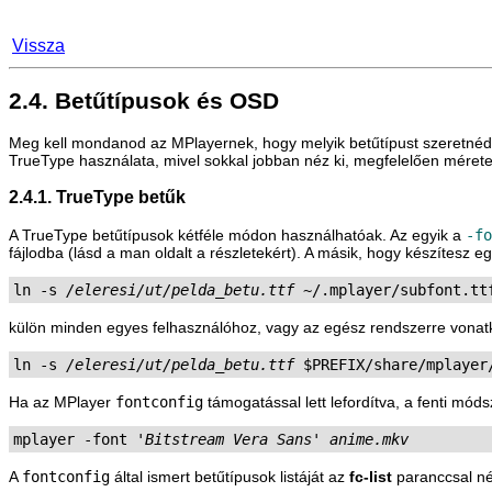
Vissza
2.4. Betűtípusok és OSD
Meg kell mondanod az
MPlayer
nek, hogy melyik betűtípust szeretnéd
TrueType használata, mivel sokkal jobban néz ki, megfelelően méret
2.4.1. TrueType betűk
A TrueType betűtípusok kétféle módon használhatóak. Az egyik a
-fo
fájlodba (lásd a man oldalt a részletekért). A másik, hogy készítesz e
ln -s 
/eleresi/ut/pelda_betu.ttf
külön minden egyes felhasználóhoz, vagy az egész rendszerre vonat
ln -s 
/eleresi/ut/pelda_betu.ttf
Ha az
MPlayer
fontconfig
támogatással lett lefordítva, a fenti mó
mplayer -font 
'Bitstream Vera Sans'
anime.mkv
A
fontconfig
által ismert betűtípusok listáját az
fc-list
paranccsal n