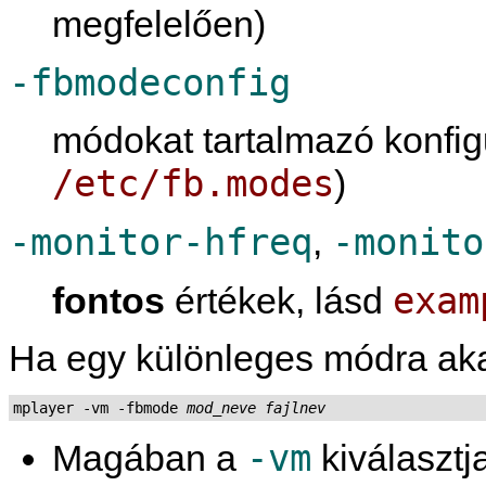
megfelelően)
-fbmodeconfig
módokat tartalmazó konfigu
/etc/fb.modes
)
-monitor-hfreq
-monito
,
exam
fontos
értékek, lásd
Ha egy különleges módra akar
mplayer -vm -fbmode 
mod_neve
fajlnev
-vm
Magában a
kiválasztj