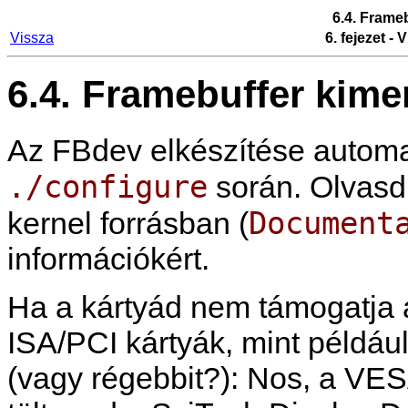
6.4. Frame
Vissza
6. fejezet -
6.4. Framebuffer kime
Az FBdev elkészítése automa
./configure
során. Olvasd 
Document
kernel forrásban (
információkért.
Ha a kártyád nem támogatja 
ISA/PCI kártyák, mint például
(vagy régebbit?): Nos, a VES