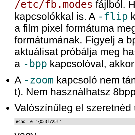
/etc/fb.modes
fájlból. 
-flip
kapcsolókkal is. A
k
a film pixel formátuma meg
formátumának. Figyelj a bp
aktuálisat próbálja meg h
-bpp
a
kapcsolóval, akkor 
-zoom
A
kapcsoló nem tám
t). Nem használhatsz 8bp
Valószínűleg el szeretnéd t
echo -e '\033[?25l'
vagy