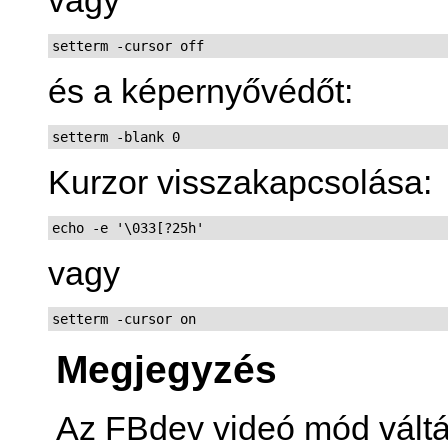
setterm -cursor off
és a képernyővédőt:
setterm -blank 0
Kurzor visszakapcsolása:
echo -e '\033[?25h'
vagy
setterm -cursor on
Megjegyzés
Az FBdev videó mód vált