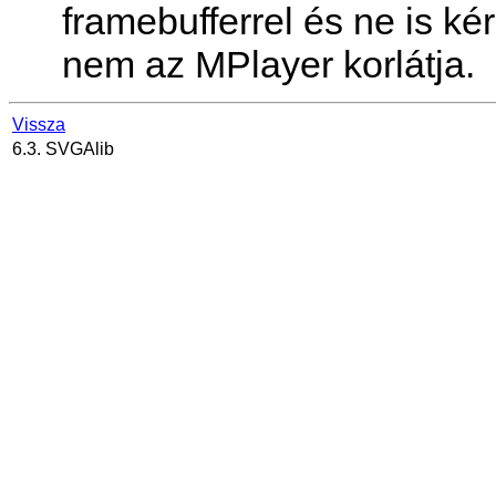
framebufferrel és ne is k
nem az
MPlayer
korlátja.
Vissza
6.3. SVGAlib