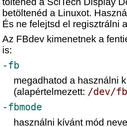
töltened a SciTech Display Do
betöltenéd a Linuxot. Haszná
És ne felejtsd el regisztrálni
Az FBdev kimenetnek a fenti
is:
-fb
megadhatod a használni kí
/dev/f
(alapértelmezett:
-fbmode
használni kívánt mód nev