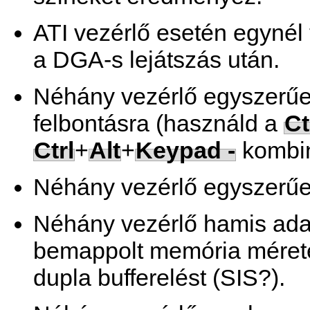
ATI vezérlő esetén egynél 
a DGA-s lejátszás után.
Néhány vezérlő egyszerűen
felbontásra (használd a
Ct
Ctrl
+
Alt
+
Keypad -
kombin
Néhány vezérlő egyszerűen
Néhány vezérlő hamis ada
bemappolt memória méreté
dupla bufferelést (SIS?).