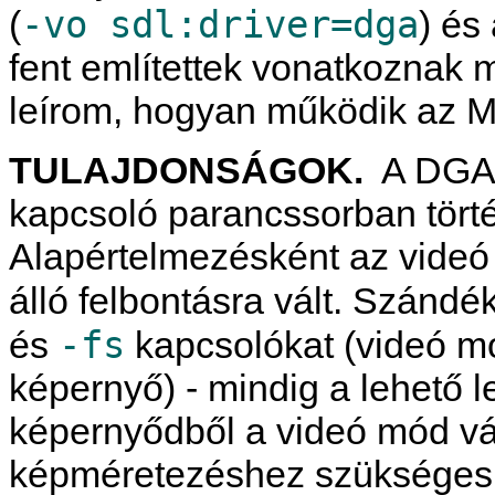
-vo sdl:driver=dga
(
) és
fent említettek vonatkoznak 
leírom, hogyan működik az
M
TULAJDONSÁGOK.
A DGA 
kapcsoló parancssorban tört
Alapértelmezésként az videó
álló felbontásra vált. Szánd
-fs
és
kapcsolókat (videó mó
képernyő) - mindig a lehető l
képernyődből a videó mód vál
képméretezéshez szükséges 