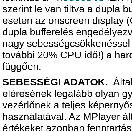
szerint le van tiltva a dupla
esetén az onscreen display 
dupla bufferelés engedélyezv
nagy sebességcsökkenéssel 
további 20% CPU idő!) a har
függően.
SEBESSÉGI ADATOK.
Álta
elérésének legalább olyan gy
vezérlőnek a teljes képerny
használatával. Az
MPlayer
ál
értékeket azonban fenntartás