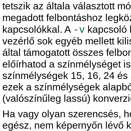
tetszik az általa választott m
megadott felbontáshoz legkö
-v
kapcsolókkal. A
kapcsoló 
vezérlő sok egyéb mellett kil
által támogatott összes felb
előírhatod a színmélységet i
színmélységek 15, 16, 24 és 
ezek a színmélységek alapbó
(valószínűleg lassú) konverzi
Ha vagy olyan szerencsés, 
egész, nem képernyőn lévő 