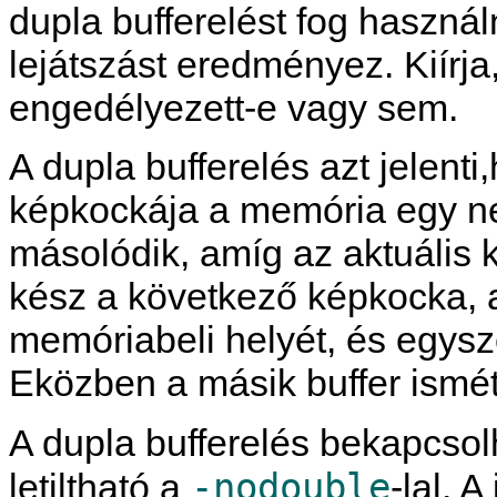
dupla bufferelést fog használ
lejátszást eredményez. Kiírja
engedélyezett-e vagy sem.
A dupla bufferelés azt jelent
képkockája a memória egy ne
másolódik, amíg az aktuális
kész a következő képkocka, a
memóriabeli helyét, és egysz
Eközben a másik buffer ismét f
A dupla bufferelés bekapcso
-nodouble
letiltható a
-lal. 