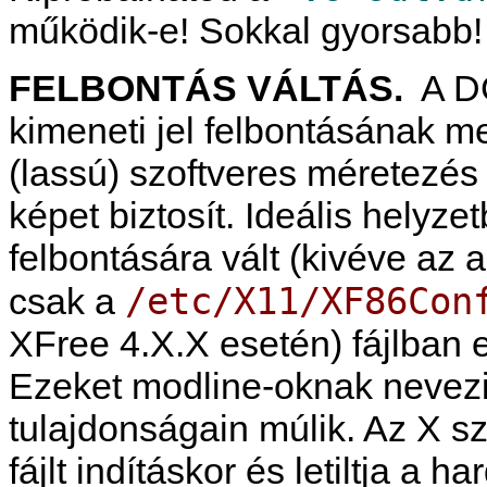
működik-e! Sokkal gyorsabb!
FELBONTÁS VÁLTÁS.
A DG
kimeneti jel felbontásának me
(lassú) szoftveres méretezés
képet biztosít. Ideális helyz
felbontására vált (kivéve az 
/etc/X11/XF86Con
csak a
XFree 4.X.X esetén) fájlban e
Ezeket modline-oknak nevezi
tulajdonságain múlik. Az X sz
fájlt indításkor és letiltja a