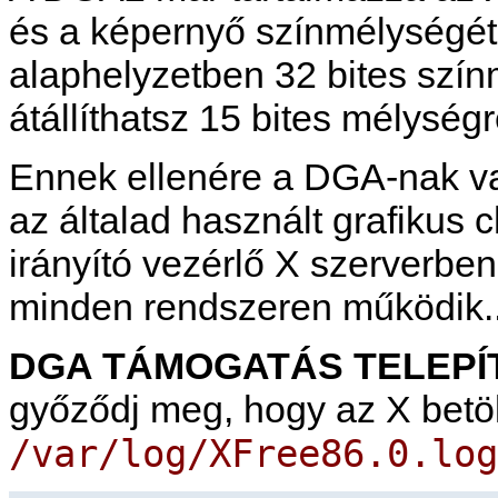
és a képernyő színmélységét i
alaphelyzetben 32 bites színm
átállíthatsz 15 bites mélységr
Ennek ellenére a DGA-nak va
az általad használt grafikus c
irányító vezérlő X szerverbe
minden rendszeren működik..
DGA TÁMOGATÁS TELEPÍ
győződj meg, hogy az X betölt
/var/log/XFree86.0.log