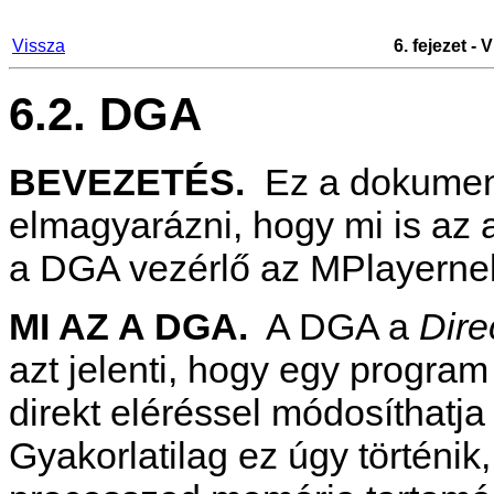
Vissza
6. fejezet -
6.2. DGA
BEVEZETÉS.
Ez a dokumen
elmagyarázni, hogy mi is az 
a DGA vezérlő az
MPlayer
ne
MI AZ A DGA.
A
DGA
a
Dire
azt jelenti, hogy egy progra
direkt eléréssel módosíthatja
Gyakorlatilag ez úgy történi