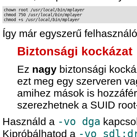
chown root 
/usr/local/bin/mplayer
chmod 750 
/usr/local/bin/mplayer
chmod +s 
/usr/local/bin/mplayer
Így már egyszerű felhasznál
Biztonsági kockázat
Ez
nagy
biztonsági kockáz
ezt meg egy szerveren va
amihez mások is hozzáférn
szerezhetnek a SUID roo
-vo dga
Használd a
kapcsol
-vo sdl:d
Kipróbálhatod a