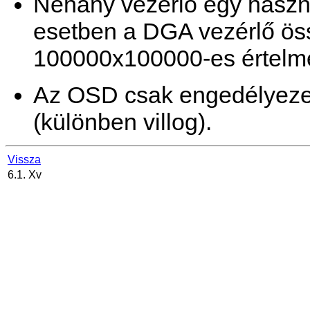
Néhány vezérlő egy haszn
esetben a DGA vezérlő öss
100000x100000-es értelme
Az OSD csak engedélyezet
(különben villog).
Vissza
6.1. Xv