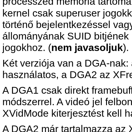
processzed memória tartomán
kernel csak superuser jogok
történő bejelentkezéssel vag
állományának SUID bitjének be
jogokhoz. (
nem javasoljuk
).
Két verziója van a DGA-nak:
használatos, a DGA2 az XFre
A DGA1 csak direkt framebuffer
módszerrel. A videó jel felb
XVidMode kiterjesztést kell 
A DGA2 már tartalmazza az X