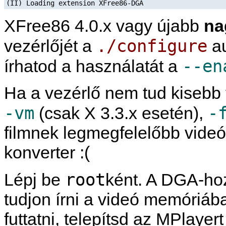
(II) Loading extension XFree86-DGA
XFree86 4.0.x vagy újabb
na
./configure
vezérlőjét a
au
--en
írhatod a használatát a
Ha a vezérlő nem tud kisebb f
-vm
-
(csak X 3.3.x esetén),
filmnek legmegfelelőbb vide
konverter :(
root
Lépj be
ként. A DGA-hoz
tudjon írni a videó memóriáb
futtatni, telepítsd az
MPlayer
t