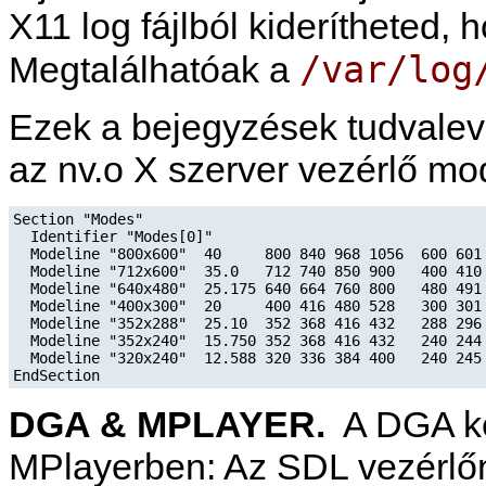
X11 log fájlból kiderítheted
/var/log
Megtalálhatóak a
Ezek a bejegyzések tudvale
az nv.o X szerver vezérlő mo
Section "Modes"

  Identifier "Modes[0]"

  Modeline "800x600"  40     800 840 968 1056  600 601 
  Modeline "712x600"  35.0   712 740 850 900   400 410 
  Modeline "640x480"  25.175 640 664 760 800   480 491 
  Modeline "400x300"  20     400 416 480 528   300 301 
  Modeline "352x288"  25.10  352 368 416 432   288 296 
  Modeline "352x240"  15.750 352 368 416 432   240 244 
  Modeline "320x240"  12.588 320 336 384 400   240 245 
DGA & MPLAYER.
A DGA ké
MPlayer
ben: Az SDL vezérlőn