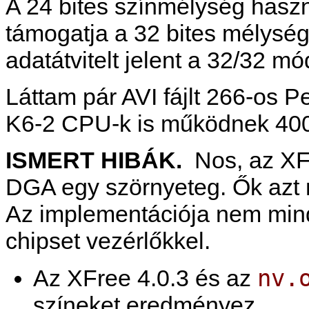
A 24 bites színmélység haszná
támogatja a 32 bites mélység
adatátvitelt jelent a 32/32 m
Láttam pár AVI fájlt 266-os
K6-2 CPU-k is működnek 400
ISMERT HIBÁK.
Nos, az XFr
DGA egy szörnyeteg. Ők azt 
Az implementációja nem mind
chipset vezérlőkkel.
nv.
Az XFree 4.0.3 és az
színeket eredményez.