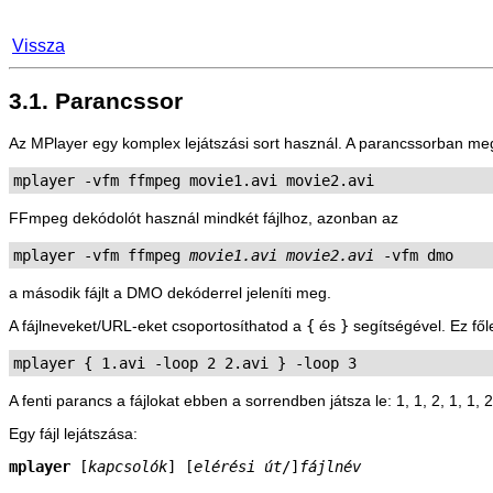
Vissza
3.1. Parancssor
Az
MPlayer
egy komplex lejátszási sort használ. A parancssorban meg
mplayer -vfm ffmpeg movie1.avi movie2.avi
FFmpeg dekódolót használ mindkét fájlhoz, azonban az
mplayer -vfm ffmpeg 
movie1.avi
movie2.avi
a második fájlt a DMO dekóderrel jeleníti meg.
A fájlneveket/URL-eket csoportosíthatod a
{
és
}
segítségével. Ez fő
mplayer { 1.avi -loop 2 2.avi } -loop 3
A fenti parancs a fájlokat ebben a sorrendben játsza le: 1, 1, 2, 1, 1, 2,
Egy fájl lejátszása:
mplayer
 [
kapcsolók
] [
elérési út
/]
fájlnév