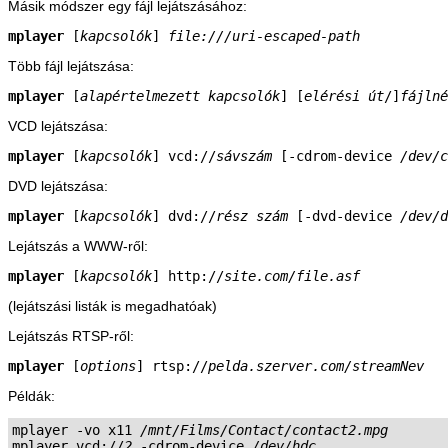
Másik módszer egy fájl lejátszásához:
mplayer
 [
kapcsolók
] 
file:///uri-escaped-path
Több fájl lejátszása:
mplayer
 [
alapértelmezett kapcsolók
] [
elérési út
/]
fájlné
VCD lejátszása:
mplayer
 [
kapcsolók
] vcd://
sávszám
 [-cdrom-device 
/dev/c
DVD lejátszása:
mplayer
 [
kapcsolók
] dvd://
rész szám
 [-dvd-device 
/dev/d
Lejátszás a WWW-ről:
mplayer
 [
kapcsolók
] http://
site.com/file.asf
(lejátszási listák is megadhatóak)
Lejátszás RTSP-ről:
mplayer
 [
options
] rtsp://
pelda.szerver.com/streamNev
Példák:
mplayer -vo x11 
/mnt/Films/Contact/contact2.mpg
mplayer vcd://
2
 -cdrom-device 
/dev/hdc