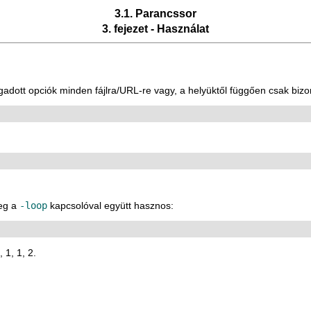
3.1. Parancssor
3. fejezet - Használat
adott opciók minden fájlra/URL-re vagy, a helyüktől függően csak biz
leg a
-loop
kapcsolóval együtt hasznos:
 1, 1, 2.