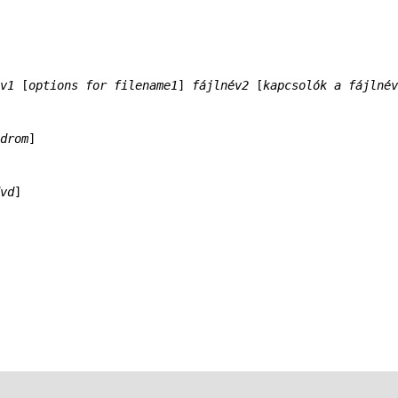
v1
 [
options for filename1
] 
fájlnév2
 [
kapcsolók a fájlnév
drom
vd