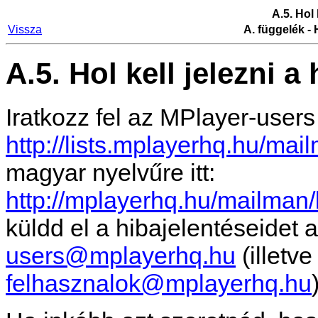
A.5. Hol 
Vissza
A. függelék -
A.5. Hol kell jelezni a
Iratkozz fel az MPlayer-users 
http://lists.mplayerhq.hu/mai
magyar nyelvűre itt:
http://mplayerhq.hu/mailman/l
küldd el a hibajelentéseidet 
users@mplayerhq.hu
(illetv
felhasznalok@mplayerhq.hu