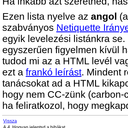
Ha inkább azt szeretnéd, has
Ezen lista nyelve az
angol
(a
szabványos
Netiquette Irány
egyik levelezési listánkra se
egyszerűen figyelmen kívül h
tudod mi az a HTML levél vag
ezt a
frankó leírást
. Mindent
tanácsokat ad a HTML kikapc
hogy nem CC-zünk (carbon-co
ha feliratkozol, hogy megkapd 
Vissza
A.4. Hogyan jelentsd a hibákat