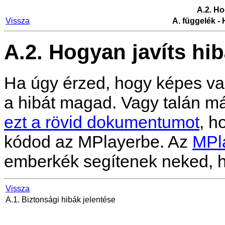
A.2. Ho
Vissza
A. függelék -
A.2. Hogyan javíts hi
Ha úgy érzed, hogy képes vagy 
a hibát magad. Vagy talán má
ezt a rövid dokumentumot
, h
kódod az
MPlayer
be. Az
MPl
emberkék segítenek neked, 
Vissza
A.1. Biztonsági hibák jelentése