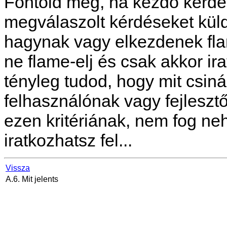
Fontold meg, ha kezdő kérdé
megválaszolt kérdéseket küld
hagynak vagy elkezdenek flam
ne flame-elj és csak akkor ira
tényleg tudod, hogy mit csiná
felhasználónak vagy fejlesz
ezen kritériának, nem fog neh
iratkozhatsz fel...
Vissza
A.6. Mit jelents