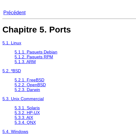
Précédent
Chapitre 5. Ports
5.1. Linux
5.1.1. Paquets Debian
5.1.2. Paquets RPM
5.1.3. ARM
5.2. *BSD
5.2.1. FreeBSD
5.2.2. OpenBSD
5.2.3. Darwin
5.3. Unix Commercial
5.3.1. Solaris
5.3.2. HP-UX
5.3.3. AIX
5.3.4. QNX
5.4. Windows