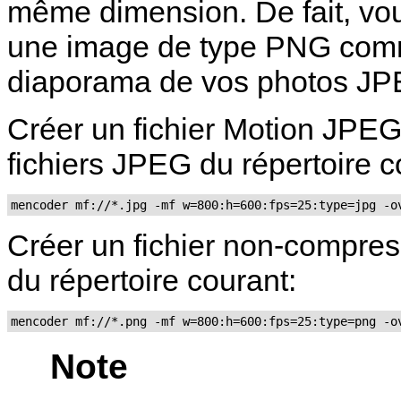
même dimension. De fait, vo
une image de type PNG comme 
diaporama de vos photos JP
Créer un fichier Motion JPEG
fichiers JPEG du répertoire c
mencoder mf://*.jpg -mf w=800:h=600:fps=25:type=jpg -o
Créer un fichier non-compress
du répertoire courant:
mencoder mf://*.png -mf w=800:h=600:fps=25:type=png -o
Note