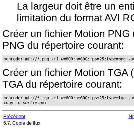
La largeur doit être un ent
limitation du format AVI R
Créer un fichier Motion PNG (
PNG du répertoire courant:
mencoder mf://*.png -mf w=800:h=600:fps=25:type=png -o
Créer un fichier Motion TGA (
TGA du répertoire courant:
mencoder mf://*.tga -mf w=800:h=600:fps=25:type=tga -ov
copy -o 
sortie.avi
Précédent
Ni
6.7. Copie de flux