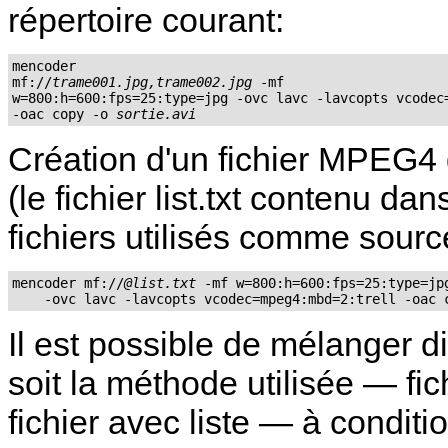
répertoire courant:
mencoder

mf://
trame001.jpg,trame002.jpg
 -mf

w=800:h=600:fps=25:type=jpg -ovc lavc -lavcopts vcodec=
-oac copy -o 
sortie.avi
Création d'un fichier MPEG4 
(le fichier list.txt contenu dan
fichiers utilisés comme source
mencoder mf://
@list.txt
 -mf w=800:h=600:fps=25:type=jpg
    -ovc lavc -lavcopts vcodec=mpeg4:mbd=2:trell -oac 
Il est possible de mélanger d
soit la méthode utilisée — fich
fichier avec liste — à conditi