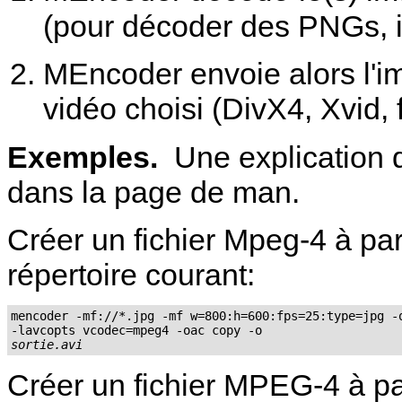
(pour décoder des PNGs, il
MEncoder
envoie alors l'
vidéo choisi (DivX4, Xvid,
Exemples.
Une explication d
dans la page de man.
Créer un fichier Mpeg-4 à par
répertoire courant:
mencoder -mf://*.jpg -mf w=800:h=600:fps=25:type=jpg -o
sortie.avi
Créer un fichier MPEG-4 à pa