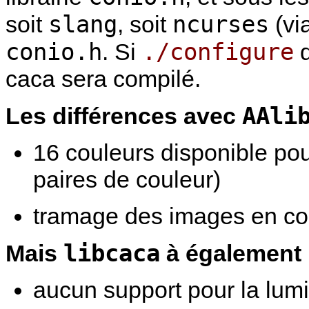
slang
ncurses
soit
, soit
(vi
conio.h
./configure
. Si
d
caca sera compilé.
AAli
Les différences avec
16 couleurs disponible pou
paires de couleur)
tramage des images en co
libcaca
Mais
à également l
aucun support pour la lumi