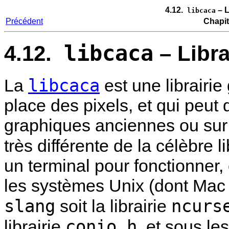
4.12.
– L
libcaca
Précédent
Chapit
libcaca
4.12.
– Libra
libcaca
La
est une librairie
place des pixels, et qui peut
graphiques anciennes ou sur 
très différente de la célèbre l
un terminal pour fonctionner, 
les systèmes Unix (dont Mac OS
slang
ncurs
soit la librairie
conio.h
librairie
, et sous l