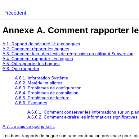
Précédent
Annexe A. Comment rapporter l
A.1. Rapport de sécurité lié aux bogues
A.2. Comment réparer les bogues
A.3. Comment faire des tests de regression en utilisant Subversion
A.4. Comment rapporter les bogues
A.5. Où rapporter les bogues
A.6. Que rapporter
A.6.1. Information Système
A.6.2. Matériel et pilotes
A.6.3. Problèmes de configuration
A.6.4. Problèmes de compilation
A.6.5. Problèmes de lecture
A.6.6. Plantages
A.6.6.1. Comment conserver les informations sur un plan
A.6.6.2. Comment extraire les informations significative
A.7. Je sais ce que je fait...
Les bons rapports de bogue sont une contribution précieuse pour tou