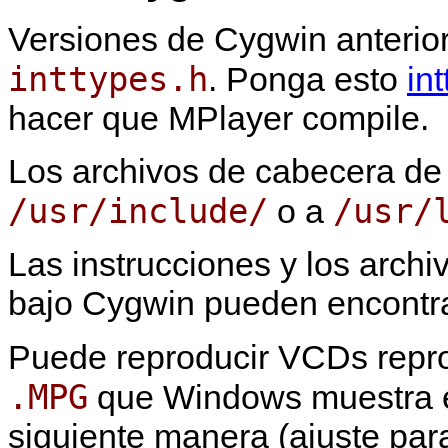
Versiones de
Cygwin
anterior
inttypes.h
. Ponga esto
in
hacer que
MPlayer
compile.
Los archivos de cabecera de 
/usr/include/
/usr/
o a
Las instrucciones y los arch
bajo Cygwin pueden encontr
Puede reproducir VCDs repr
.MPG
que Windows muestra e
siguiente manera (ajuste par