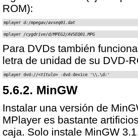
ROM):
mplayer 
d:/mpegav/avseq01.dat
mplayer 
/cygdrive/d/MPEG2/AVSEQ01.MPG
Para DVDs también funciona
letra de unidad de su DVD-
mplayer dvd://
<título>
 -dvd-device '\\.\d:'
5.6.2. MinGW
Instalar una versión de Min
MPlayer
es bastante artificio
caja. Solo instale MinGW 3.1