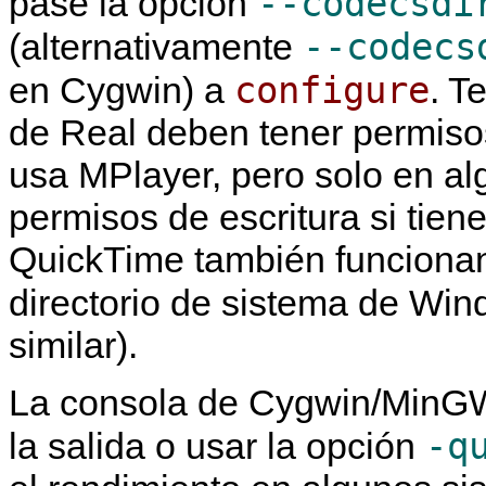
--codecsdi
pase la opción
--codecs
(alternativamente
configure
en Cygwin) a
. T
de Real deben tener permisos
usa
MPlayer
, pero solo en a
permisos de escritura si tie
QuickTime también funcionan
directorio de sistema de Win
similar).
La consola de Cygwin/MinGW 
-q
la salida o usar la opción