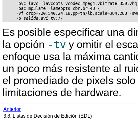
     -ovc lavc -lavcopts vcodec=mpeg4:vbitrate=350:vhq:
     -oac mp3lame -lameopts cbr:br=48 \

     -vf crop=720:540:24:18,pp=tn/lb,scale=384:288 -sws
     -o 
salida.avi
Es posible especificar una 
-tv
la opción
y omitir el esc
enfoque usa la máxima cantid
un poco más resistente al ru
el promediado de pixels solo 
limitaciones de hardware.
Anterior
3.8. Listas de Decisión de Edición (EDL)