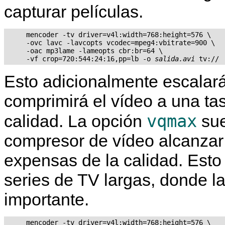
capturar películas.
     mencoder -tv driver=v4l:width=768:height=576 \

     -ovc lavc -lavcopts vcodec=mpeg4:vbitrate=900 \

     -oac mp3lame -lameopts cbr:br=64 \

     -vf crop=720:544:24:16,pp=lb -o 
salida.avi
Esto adicionalmente escalar
comprimirá el vídeo a una ta
vqmax
calidad. La opción
sue
compresor de vídeo alcanzar 
expensas de la calidad. Esto
series de TV largas, donde la
importante.
     mencoder -tv driver=v4l:width=768:height=576 \
