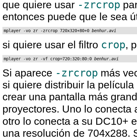
-zrcrop
que quiere usar
par
entonces puede que le sea úti
mplayer -vo zr -zrcrop 720x320+80+0 
benhur.avi
crop
si quiere usar el filtro
, 
mplayer -vo zr -vf crop=720:320:80:0 
benhur.avi
-zrcrop
Si aparece
más vec
si quiere distribuir la pelícu
crear una pantalla más gran
proyectores. Uno lo conecta
otro lo conecta a su DC10+ 
una resolución de 704x288.