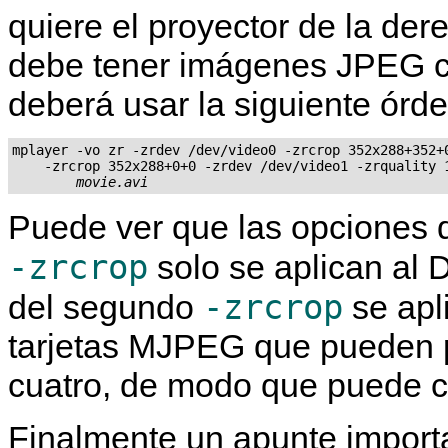
quiere el proyector de la der
debe tener imágenes JPEG co
deberá usar la siguiente órd
mplayer -vo zr -zrdev /dev/video0 -zrcrop 352x288+352+0
    -zrcrop 352x288+0+0 -zrdev /dev/video1 -zrquality 1
movie.avi
Puede ver que las opciones 
-zrcrop
solo se aplican al
-zrcrop
del segundo
se apl
tarjetas MJPEG que pueden p
cuatro, de modo que puede co
Finalmente un apunte importa