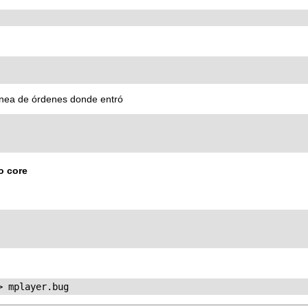
línea de órdenes donde entró
o core
> mplayer.bug