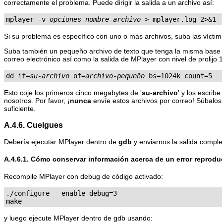
correctamente el problema. Puede dirigir la salida a un archivo así:
mplayer -v 
opciones
nombre-archivo
 > mplayer.log 2>&1
Si su problema es específico con uno o más archivos, suba las vícti
Suba también un pequeño archivo de texto que tenga la misma base en 
correo electrónico así como la salida de
MPlayer
con nivel de prolijo
dd if=
su-archivo
 of=
archivo-pequeño
 bs=1024k count=5
Esto coje los primeros cinco megabytes de '
su-archivo
' y los escribe 
nosotros. Por favor, ¡
nunca
envíe estos archivos por correo! Súbalos,
suficiente.
A.4.6. Cuelgues
Debería ejecutar
MPlayer
dentro de
gdb
y enviarnos la salida comple
A.4.6.1. Cómo conservar información acerca de un error reprodu
Recompile
MPlayer
con debug de código activado:
./configure --enable-debug=3

y luego ejecute
MPlayer
dentro de gdb usando: