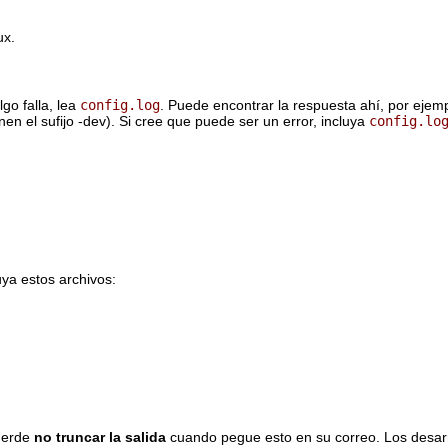
ux.
lgo falla, lea
config.log
. Puede encontrar la respuesta ahí, por ejem
nen el sufijo -dev). Si cree que puede ser un error, incluya
config.lo
luya estos archivos:
cuerde
no truncar la salida
cuando pegue esto en su correo. Los desarr