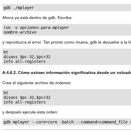
gdb ./mplayer
Ahora ya está dentro de gdb. Escriba:
run -v 
opciones-para-mplayer
nombre-archivo
y reproduzca el error. Tan pronto como muera, gdb le devuelve a la 
bt

disass $pc-32,$pc+32

A.4.6.2. Cómo extraer información significativa desde un volcad
Cree el siguiente archivo de órdenes:
bt

disass $pc-32,$pc+32

y después ejecute ésta orden:
gdb mplayer --core=core -batch --command=
command_file
 