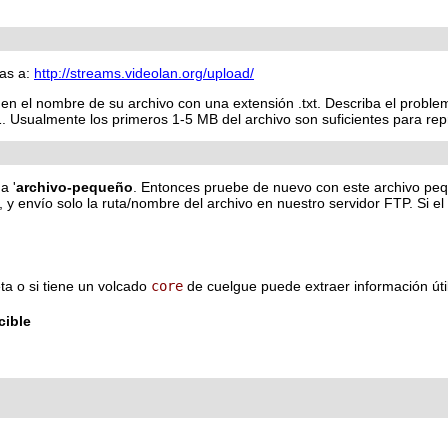
mas a:
http://streams.videolan.org/upload/
el nombre de su archivo con una extensión .txt. Describa el problema 
 1. Usualmente los primeros 1-5 MB del archivo son suficientes para re
a '
archivo-pequeño
. Entonces pruebe de nuevo con este archivo pequ
 y envío solo la ruta/nombre del archivo en nuestro servidor FTP. Si el
ta o si tiene un volcado
core
de cuelgue puede extraer información úti
cible