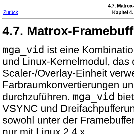
4.7. Matrox
Zurück
Kapitel 4
4.7. Matrox-Framebuff
mga_vid
ist eine Kombinati
und Linux-Kernelmodul, das
Scaler-/Overlay-Einheit ve
Farbraumkonvertierungen und
mga_vid
durchzuführen.
biet
VSYNC und Dreifachpufferung.
sowohl unter der Framebuffer
nur mit Linux 2.4.x.