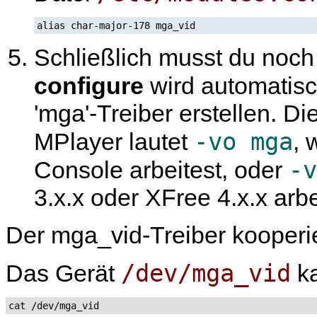
alias char-major-178 mga_vid
Schließlich musst du noc
configure
wird automatis
'mga'-Treiber erstellen. D
-vo mga
MPlayer
lautet
, 
-v
Console arbeitest, oder
3.x.x oder XFree 4.x.x arbe
Der mga_vid-Treiber kooperie
/dev/mga_vid
Das Gerät
ka
cat /dev/mga_vid