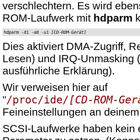
verschlechtern. Es wird ebe
ROM-Laufwerk mit
hdparm
k
hdparm -d1 -a8 -u1 
[CD-ROM-Gerät]
Dies aktiviert DMA-Zugriff,
Lesen) und IRQ-Unmasking (
ausführliche Erklärung).
Wir verweisen hier auf
/proc/ide/
[CD-ROM-Ger
"
Feineinstellungen an dein
SCSI-Laufwerke haben kein ei