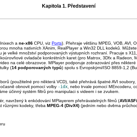
Kapitola 1. Představení
 Unixech a
ne-x86
CPU, viz
Ports
). Přehraje většinu MPEG, VOB, AV
rou mnoha nativních XAnim, RealPlayer a Win32 DLL kodeků. Můžete
u je velké množství podporovaných výstupních rozhraní. Pracuje s X11,
nízkoúrovňové ovladače konkrétních karet (pro Matrox, 3Dfx a Radeon,
 video na celé obrazovce.
MPlayer
podporuje zobrazování přes některé
tulky (
14 podporovaných typů
) spolu s Evropskými/ISO 8859-1,2 (Bul
orů (použitelné pro některá VCD), také přehrává špatné AVI soubory,
 dočasně obnovit pomocí volby
-idx
, nebo trvale pomocí
MEncoder
u, c
máme účinný systém filtrů pro manipulaci s videem i se zvukem.
dér, navržený k enkódování
MPlayer
em přehrávatelných filmů (
AVI/ASF
t různými kodeky, třeba
MPEG-4 (DivX4)
(jedním nebo dvěma průcho
er
u