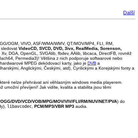
Další
I, OGG/OGM, VIVO, ASF/WMA/WMV, QT/MOV/MP4, FLI, RM,
 sledovat
VideoCD, SVCD, DVD, 3ivx, RealMedia, Sorenson,
 Xv, DGA, OpenGL, SVGAlib, fbdev, AAlib, libcaca, DirectFB, rovněž
 Mach64, Permedia3)! Většina z nich podporuje softwarové nebo
 hardwarové MPEG dekódovací karty, jako je
DVB
a
harskými, Anglickými, Českými, atd), Cyrilickými a Korejskými fonty a
 které nelze přehrávat ani věhlasným windows media playerem.
ož umožní převíjení! Jak vidíte, kvalita a stabilita jsou těmi
/OGG/DVD/VCD/VOB/MPG/MOV/VIV/FLI/RM/NUV/NET/PVA
) do
dy),
libavcodec
,
PCM/MP3/VBR MP3
audia.