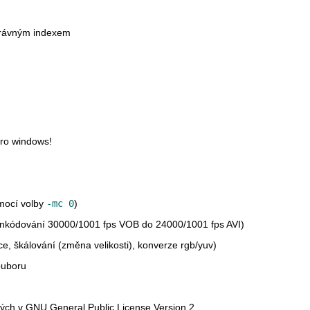
právným indexem
ro windows!
omocí volby
-mc 0
)
 enkódování 30000/1001 fps VOB do 24000/1001 fps AVI)
ce, škálování (změna velikosti), konverze rgb/yuv)
ouboru
ch v GNU General Public License Version 2.