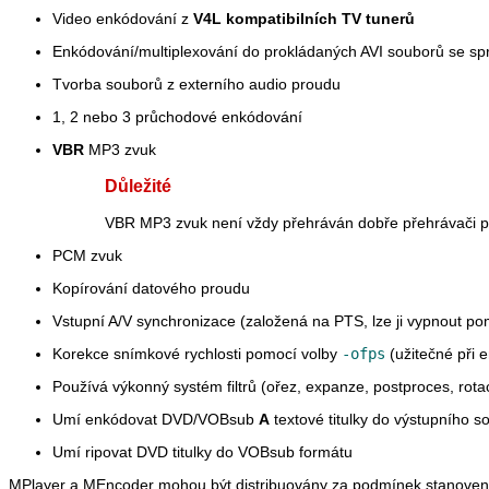
Video enkódování z
V4L kompatibilních TV tunerů
Enkódování/multiplexování do prokládaných AVI souborů se s
Tvorba souborů z externího audio proudu
1, 2 nebo 3 průchodové enkódování
VBR
MP3 zvuk
Důležité
VBR MP3 zvuk není vždy přehráván dobře přehrávači p
PCM zvuk
Kopírování datového proudu
Vstupní A/V synchronizace (založená na PTS, lze ji vypnout p
Korekce snímkové rychlosti pomocí volby
-ofps
(užitečné při
Používá výkonný systém filtrů (ořez, expanze, postproces, rota
Umí enkódovat DVD/VOBsub
A
textové titulky do výstupního s
Umí ripovat DVD titulky do VOBsub formátu
MPlayer
a
MEncoder
mohou být distribuovány za podmínek stanovený