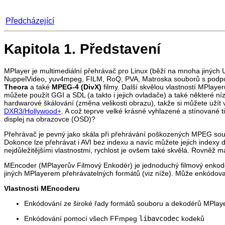
Předcházející
Kapitola 1. Představení
MPlayer
je multimediální přehrávač pro Linux (běží na mnoha jiných
NuppelVideo, yuv4mpeg, FILM, RoQ, PVA, Matroska souborů s podpo
Theora
a také
MPEG-4 (DivX)
filmy. Další skvělou vlastností
MPlayer
můžete použít GGI a SDL (a takto i jejich ovladače) a také některé 
hardwarové škálování (změna velikosti obrazu), takže si můžete užít
DXR3/Hollywood+
. A což teprve velké krásné vyhlazené a stínované ti
displej na obrazovce (OSD)?
Přehrávač je pevný jako skála při přehrávání poškozených MPEG soub
Dokonce lze přehrávat i AVI bez indexu a navíc můžete jejich indexy
nejdůležitějšími vlastnostmi, rychlost je ovšem také skvělá. Rovněž 
MEncoder
(
MPlayer
ův Filmový Enkodér) je jednoduchý filmový enko
jiných
MPlayer
em přehrávatelných formátů (viz níže). Může enkódova
Vlastnosti
MEncoder
u
Enkódování ze široké řady formátů souboru a dekodérů
MPlay
Enkódování pomocí všech FFmpeg
libavcodec
kodeků