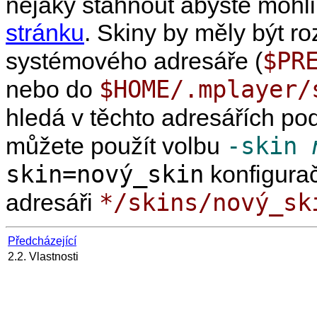
nějaký stáhnout abyste mohli
stránku
. Skiny by měly být r
$PR
systémového adresáře (
$HOME/.mplayer/
nebo do
hledá v těchto adresářích p
-skin
můžete použít volbu
skin=nový_skin
konfigurač
*/skins/nový_sk
adresáři
Předcházející
2.2. Vlastnosti