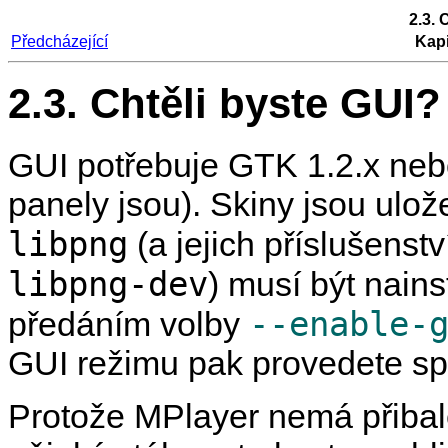
2.3. 
Předcházející
Kapi
2.3. Chtěli byste GUI?
GUI potřebuje GTK 1.2.x neb
panely jsou). Skiny jsou ulo
libpng
(a jejich příslušenst
libpng-dev
) musí být nain
--enable-
předáním volby
GUI režimu pak provedete s
Protože
MPlayer
nemá přibal