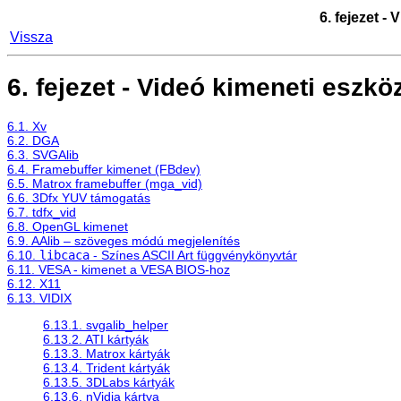
6. fejezet -
Vissza
6. fejezet - Videó kimeneti eszkö
6.1. Xv
6.2. DGA
6.3. SVGAlib
6.4. Framebuffer kimenet (FBdev)
6.5. Matrox framebuffer (mga_vid)
6.6. 3Dfx YUV támogatás
6.7. tdfx_vid
6.8. OpenGL kimenet
6.9. AAlib – szöveges módú megjelenítés
6.10.
libcaca
- Színes ASCII Art függvénykönyvtár
6.11. VESA - kimenet a VESA BIOS-hoz
6.12. X11
6.13. VIDIX
6.13.1. svgalib_helper
6.13.2. ATI kártyák
6.13.3. Matrox kártyák
6.13.4. Trident kártyák
6.13.5. 3DLabs kártyák
6.13.6. nVidia kártya