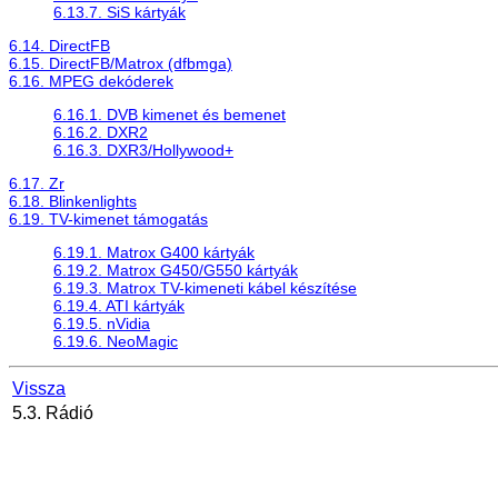
6.13.7. SiS kártyák
6.14. DirectFB
6.15. DirectFB/Matrox (dfbmga)
6.16. MPEG dekóderek
6.16.1. DVB kimenet és bemenet
6.16.2. DXR2
6.16.3. DXR3/Hollywood+
6.17. Zr
6.18. Blinkenlights
6.19. TV-kimenet támogatás
6.19.1. Matrox G400 kártyák
6.19.2. Matrox G450/G550 kártyák
6.19.3. Matrox TV-kimeneti kábel készítése
6.19.4. ATI kártyák
6.19.5. nVidia
6.19.6. NeoMagic
Vissza
5.3. Rádió