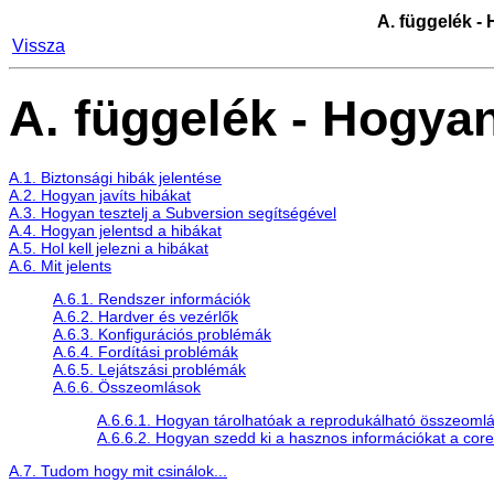
A. függelék -
Vissza
A. függelék - Hogyan
A.1. Biztonsági hibák jelentése
A.2. Hogyan javíts hibákat
A.3. Hogyan tesztelj a Subversion segítségével
A.4. Hogyan jelentsd a hibákat
A.5. Hol kell jelezni a hibákat
A.6. Mit jelents
A.6.1. Rendszer információk
A.6.2. Hardver és vezérlők
A.6.3. Konfigurációs problémák
A.6.4. Fordítási problémák
A.6.5. Lejátszási problémák
A.6.6. Összeomlások
A.6.6.1. Hogyan tárolhatóak a reprodukálható összeomlá
A.6.6.2. Hogyan szedd ki a hasznos információkat a cor
A.7. Tudom hogy mit csinálok...